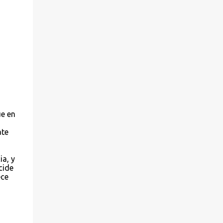
ue en
ate
a, y
cide
ece