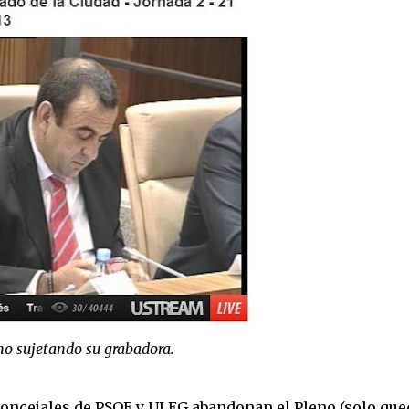
no sujetando su grabadora.
s concejales de PSOE y ULEG abandonan el Pleno (solo qu