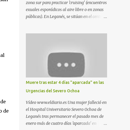
zona sur para practicar 'cruising' (encuentros
exuales esporádicos al aire libre o en zonas
públicas). En Leganés, se sitúan en el centro
comercial Parquesur, parque de Polvoranca,
parque de la Hispanidad (frente a la Policía
Local) y en los caminos entre el cementerio
de Butarque y Plaza Nueva. Esto es lo que
indica esta información recopilada por los
al
propios practicantes. 'Ante la crisis, disfrute' ,
señalan. "Cruising: Parquesur: para ligar
baños junto a Burger King o H&M. Y si has
pillado pareja ocacional, parking
Muere tras estar 4 días "aparcada" en las
subterráneo de Leroy Merlin. Otro espacio
Urgencias del Severo Ochoa
para el 'cruising' es enfrente al tanatorio
(junto al estadio municipal de Butarque) y
lde
Vídeo www.eldiario.es Una mujer falleció en
caminos entre el estadio y Plaza Nueva. Otro
el Hospital Universitario Severo Ochoa de
o de
lugar: Escombrera de Polvoranca, entre
Leganés tras permanecer el pasado mes de
Leganés y Móstoles También en el parque de
enero más de cuatro días 'aparcada' en
la Hispanidad, situado frente a la Policía