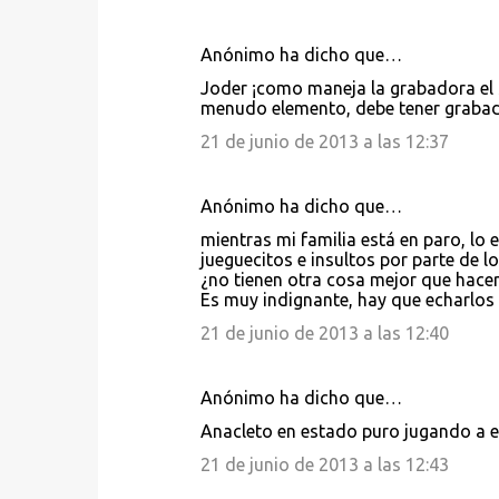
Anónimo ha dicho que…
C
Joder ¡como maneja la grabadora el 
o
menudo elemento, debe tener graba
m
21 de junio de 2013 a las 12:37
e
n
Anónimo ha dicho que…
t
mientras mi familia está en paro, l
a
jueguecitos e insultos por parte de lo
¿no tienen otra cosa mejor que hacer
r
Es muy indignante, hay que echarlos
i
21 de junio de 2013 a las 12:40
o
s
Anónimo ha dicho que…
Anacleto en estado puro jugando a e
21 de junio de 2013 a las 12:43