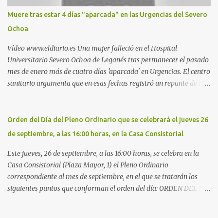
Móstoles También en el parque de la Hispanidad, situado frente a
Muere tras estar 4 días "aparcada" en las Urgencias del Severo
la Policía Local de Leganés de la calle Chile, 1, y junto al
Ochoa
cementerio de Butarque". Más información
Vídeo www.eldiario.es Una mujer falleció en el Hospital
Universitario Severo Ochoa de Leganés tras permanecer el pasado
mes de enero más de cuatro días 'aparcada' en Urgencias. El centro
sanitario argumenta que en esas fechas registró un repunte de las
patologías propias del invierno. El trágico suceso lo publica
diario.es Las paciente, recién operada del corazón, sufrió una
arritmia y agravamiento de su dolencia por culpa de un resfriado.
Orden del Día del Pleno Ordinario que se celebrará el jueves 26
Por ello, la ingresaron a finales del año pasado en el Hospital
de septiembre, a las 16:00 horas, en la Casa Consistorial
donde permaneció un día en la antesala de Urgencias, en una
cama, en el pasillo, sin mantas y sin poder descansar. Su hija, que
Este jueves, 26 de septiembre, a las 16:00 horas, se celebra en la
ha denunciado el caso y que grabó un vídeo de la situación
Casa Consistorial (Plaza Mayor, 1) el Pleno Ordinario
extrema, aseguró que los pasillos estaban repletos de enfermos y
correspondiente al mes de septiembre, en el que se tratarán los
que faltaban médicos por las vacaciones de Navidad, además de
siguientes puntos que conforman el orden del día: ORDEN DEL DÍA
haber alas del hospital cerradas. En el segundo ingreso, el 31 de
1º.- Aprobación de las actas de las sesiones celebradas los días: - 20
diciembre, la mujer permanece 4 días en Urgencias, tal es el
y 21 de junio, sesión extraordinaria. - 27 de junio de 2013, sesión