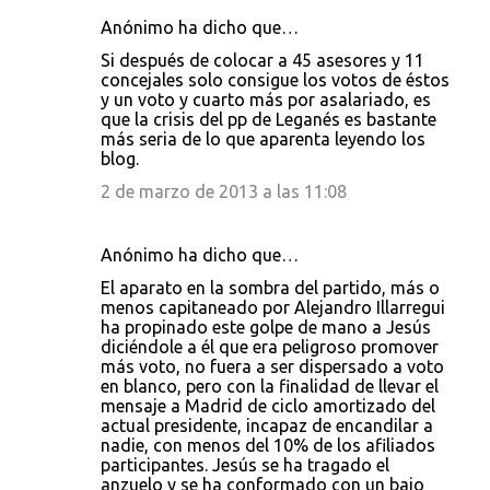
t
Anónimo ha dicho que…
a
Si después de colocar a 45 asesores y 11
concejales solo consigue los votos de éstos
r
y un voto y cuarto más por asalariado, es
i
que la crisis del pp de Leganés es bastante
más seria de lo que aparenta leyendo los
o
blog.
s
2 de marzo de 2013 a las 11:08
Anónimo ha dicho que…
El aparato en la sombra del partido, más o
menos capitaneado por Alejandro Illarregui
ha propinado este golpe de mano a Jesús
diciéndole a él que era peligroso promover
más voto, no fuera a ser dispersado a voto
en blanco, pero con la finalidad de llevar el
mensaje a Madrid de ciclo amortizado del
actual presidente, incapaz de encandilar a
nadie, con menos del 10% de los afiliados
participantes. Jesús se ha tragado el
anzuelo y se ha conformado con un bajo