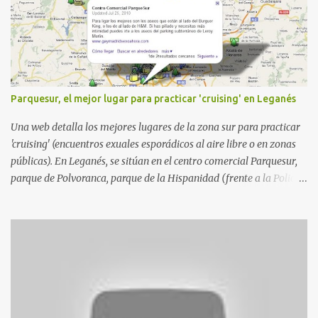
Parquesur, el mejor lugar para practicar 'cruising' en Leganés
Una web detalla los mejores lugares de la zona sur para practicar
'cruising' (encuentros exuales esporádicos al aire libre o en zonas
públicas). En Leganés, se sitúan en el centro comercial Parquesur,
parque de Polvoranca, parque de la Hispanidad (frente a la Policía
Local) y en los caminos entre el cementerio de Butarque y Plaza
Nueva. Esto es lo que indica esta información recopilada por los
propios practicantes. 'Ante la crisis, disfrute' , señalan. "Cruising:
Parquesur: para ligar baños junto a Burger King o H&M. Y si has
pillado pareja ocacional, parking subterráneo de Leroy Merlin.
Otro espacio para el 'cruising' es enfrente al tanatorio (junto al
estadio municipal de Butarque) y caminos entre el estadio y Plaza
Nueva. Otro lugar: Escombrera de Polvoranca, entre Leganés y