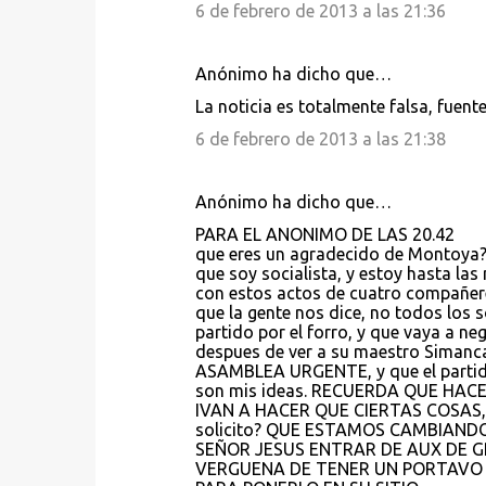
6 de febrero de 2013 a las 21:36
Anónimo ha dicho que…
La noticia es totalmente falsa, fuent
6 de febrero de 2013 a las 21:38
Anónimo ha dicho que…
PARA EL ANONIMO DE LAS 20.42
que eres un agradecido de Montoya? m
que soy socialista, y estoy hasta la
con estos actos de cuatro compañere
que la gente nos dice, no todos los 
partido por el forro, y que vaya a neg
despues de ver a su maestro Simanc
ASAMBLEA URGENTE, y que el partido 
son mis ideas. RECUERDA QUE HA
IVAN A HACER QUE CIERTAS COSAS,don
solicito? QUE ESTAMOS CAMBIAND
SEÑOR JESUS ENTRAR DE AUX DE 
VERGUENA DE TENER UN PORTAVO A