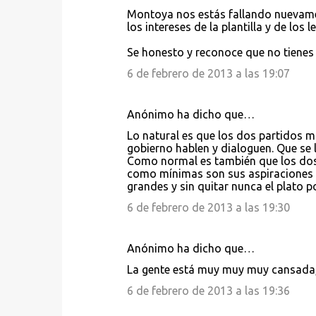
Montoya nos estás fallando nuevamen
m
los intereses de la plantilla y de los 
e
Se honesto y reconoce que no tienes
n
6 de febrero de 2013 a las 19:07
t
a
r
Anónimo ha dicho que…
i
Lo natural es que los dos partidos m
gobierno hablen y dialoguen. Que se 
o
Como normal es también que los dos
s
como mínimas son sus aspiraciones al
grandes y sin quitar nunca el plato po
6 de febrero de 2013 a las 19:30
Anónimo ha dicho que…
La gente está muy muy muy cansada,
6 de febrero de 2013 a las 19:36