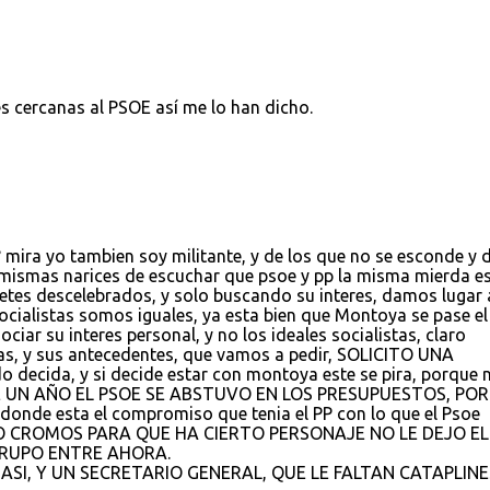
es cercanas al PSOE así me lo han dicho.
ira yo tambien soy militante, y de los que no se esconde y d
s mismas narices de escuchar que psoe y pp la misma mierda es
tes descelebrados, y solo buscando su interes, damos lugar 
socialistas somos iguales, ya esta bien que Montoya se pase el
ociar su interes personal, y no los ideales socialistas, claro
as, y sus antecedentes, que vamos a pedir, SOLICITO UNA
decida, y si decide estar con montoya este se pira, porque 
CE UN AÑO EL PSOE SE ABSTUVO EN LOS PRESUPUESTOS, PO
de esta el compromiso que tenia el PP con lo que el Psoe
O CROMOS PARA QUE HA CIERTO PERSONAJE NO LE DEJO EL
GRUPO ENTRE AHORA.
SI, Y UN SECRETARIO GENERAL, QUE LE FALTAN CATAPLINE