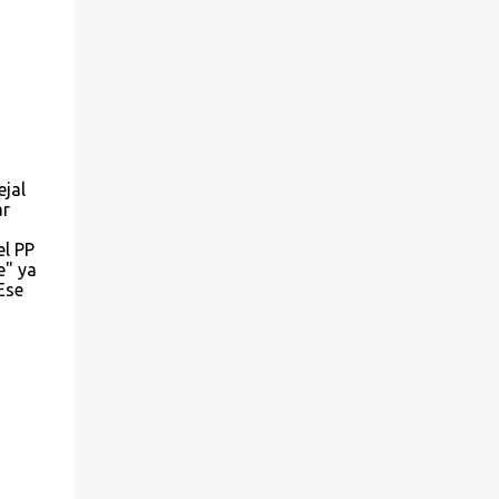
ejal
ar
el PP
e" ya
Ese