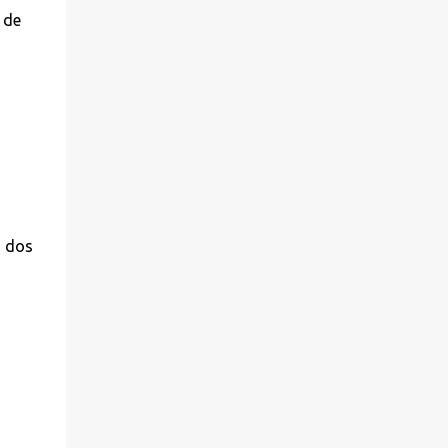
 de
,
s dos