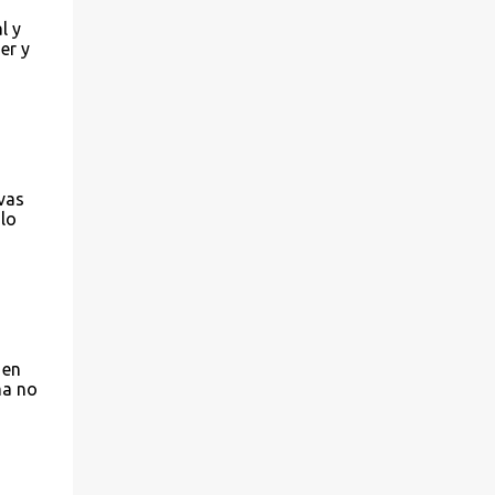
l y
er y
vas
lo
 en
ma no