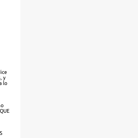
ice
, y
a lo
no
RQUE
S