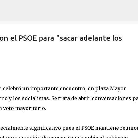
Ir al contenido principal
on el PSOE para "sacar adelante los
 celebró un importante encuentro, en plaza Mayor
no y los socialistas. Se trata de abrir conversaciones p
 voto mayoritario.
ecialmente significativo pues el PSOE mantiene reunio
entar una moción de censura que cambie el gobierno