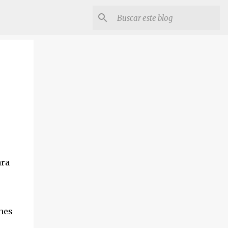
ara
nes