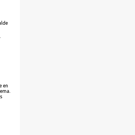
alde
Y
e en
rema.
es