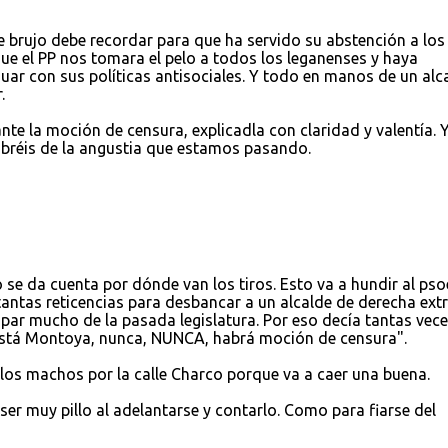
e brujo debe recordar para que ha servido su abstención a los
e el PP nos tomara el pelo a todos los leganenses y haya
uar con sus políticas antisociales. Y todo en manos de un alc
.
te la moción de censura, explicadla con claridad y valentía. 
sabréis de la angustia que estamos pasando.
 se da cuenta por dónde van los tiros. Esto va a hundir al pso
antas reticencias para desbancar a un alcalde de derecha ext
par mucho de la pasada legislatura. Por eso decía tantas vec
está Montoya, nunca, NUNCA, habrá moción de censura".
 los machos por la calle Charco porque va a caer una buena.
r muy pillo al adelantarse y contarlo. Como para fiarse del