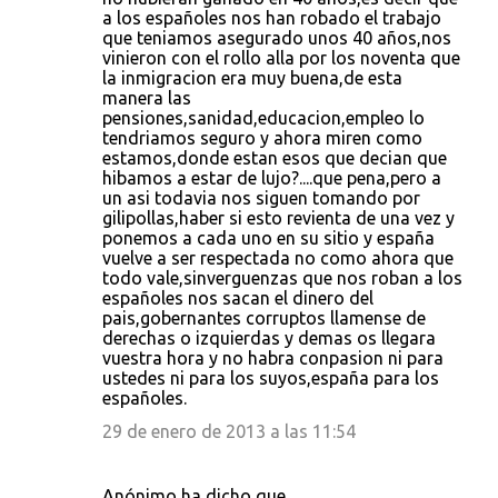
a los españoles nos han robado el trabajo
que teniamos asegurado unos 40 años,nos
vinieron con el rollo alla por los noventa que
la inmigracion era muy buena,de esta
manera las
pensiones,sanidad,educacion,empleo lo
tendriamos seguro y ahora miren como
estamos,donde estan esos que decian que
hibamos a estar de lujo?....que pena,pero a
un asi todavia nos siguen tomando por
gilipollas,haber si esto revienta de una vez y
ponemos a cada uno en su sitio y españa
vuelve a ser respectada no como ahora que
todo vale,sinverguenzas que nos roban a los
españoles nos sacan el dinero del
pais,gobernantes corruptos llamense de
derechas o izquierdas y demas os llegara
vuestra hora y no habra conpasion ni para
ustedes ni para los suyos,españa para los
españoles.
29 de enero de 2013 a las 11:54
Anónimo ha dicho que…