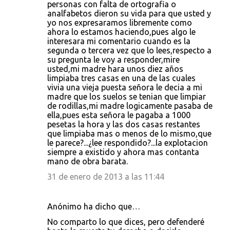
personas con falta de ortografia o
analfabetos dieron su vida para que usted y
yo nos expresaramos libremente como
ahora lo estamos haciendo,pues algo le
interesara mi comentario cuando es la
segunda o tercera vez que lo lees,respecto a
su pregunta le voy a responder,mire
usted,mi madre hara unos diez años
limpiaba tres casas en una de las cuales
vivia una vieja puesta señora le decia a mi
madre que los suelos se tenian que limpiar
de rodillas,mi madre logicamente pasaba de
ella,pues esta señora le pagaba a 1000
pesetas la hora y las dos casas restantes
que limpiaba mas o menos de lo mismo,que
le parece?...¿lee respondido?...la explotacion
siempre a existido y ahora mas contanta
mano de obra barata.
31 de enero de 2013 a las 11:44
Anónimo ha dicho que…
No comparto lo que dices, pero defenderé