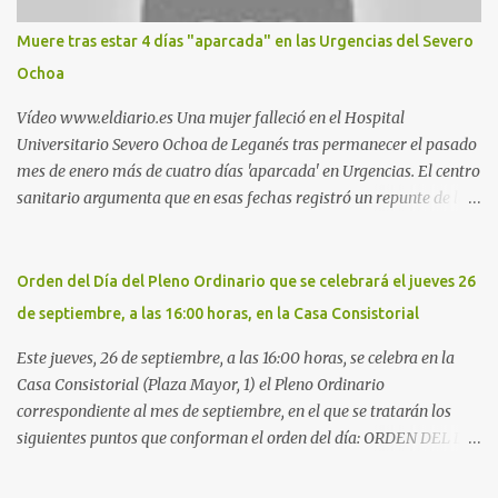
Nueva. Otro lugar: Escombrera de Polvoranca, entre Leganés y
Móstoles También en el parque de la Hispanidad, situado frente a
Muere tras estar 4 días "aparcada" en las Urgencias del Severo
la Policía Local de Leganés de la calle Chile, 1, y junto al
Ochoa
cementerio de Butarque". Más información
Vídeo www.eldiario.es Una mujer falleció en el Hospital
Universitario Severo Ochoa de Leganés tras permanecer el pasado
mes de enero más de cuatro días 'aparcada' en Urgencias. El centro
sanitario argumenta que en esas fechas registró un repunte de las
patologías propias del invierno. El trágico suceso lo publica
diario.es Las paciente, recién operada del corazón, sufrió una
arritmia y agravamiento de su dolencia por culpa de un resfriado.
Orden del Día del Pleno Ordinario que se celebrará el jueves 26
Por ello, la ingresaron a finales del año pasado en el Hospital
de septiembre, a las 16:00 horas, en la Casa Consistorial
donde permaneció un día en la antesala de Urgencias, en una
cama, en el pasillo, sin mantas y sin poder descansar. Su hija, que
Este jueves, 26 de septiembre, a las 16:00 horas, se celebra en la
ha denunciado el caso y que grabó un vídeo de la situación
Casa Consistorial (Plaza Mayor, 1) el Pleno Ordinario
extrema, aseguró que los pasillos estaban repletos de enfermos y
correspondiente al mes de septiembre, en el que se tratarán los
que faltaban médicos por las vacaciones de Navidad, además de
siguientes puntos que conforman el orden del día: ORDEN DEL DÍA
haber alas del hospital cerradas. En el segundo ingreso, el 31 de
1º.- Aprobación de las actas de las sesiones celebradas los días: - 20
diciembre, la mujer permanece 4 días en Urgencias, tal es el
y 21 de junio, sesión extraordinaria. - 27 de junio de 2013, sesión