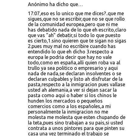
Anónimo ha dicho que…
17:07,eso es lo unico que me dices?..que me
sigues,que no se escribir,que no se que rollo
de la comunidad europea,pero que ni me
has debatido nada de lo que eh escrito,claro
que vas "ah" debatir,si todo lo que puesto
es cierto,1.sino quieren que te sigan no sigas
2.pues muy mal no escribire cuando has
entendido lo que eh dicho 3.respecto a
europa le podria decir que hay no vale
todo,como en españa,alli quien roba va al
trullo ya sea politico o empresario y aqui
nada de nada,se declaran insolventes o se
declaran culpables y listo ah disfrutar de la
pasta,respecto a la inmigracion pues vallase
usted ah alemania,a ver si dejan sacar la
pasta como aqui o haber si los chinos le
hunden los mercados o pequeños
comercios como a los españoles,a mi
personalmente la inmigracion no me
molesta me molesta que esten chupando de
la teta,pues sino trabajan a su pais,si usted
contrata a unos pintores para que pinten su
casa una vez terminado el trabajo se