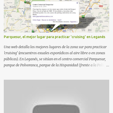
Parquesur, el mejor lugar para practicar 'cruising' en Leganés
Una web detalla los mejores lugares de la zona sur para practicar
'cruising' (encuentros exuales esporádicos al aire libre o en zonas
públicas). En Leganés, se sitúan en el centro comercial Parquesur,
parque de Polvoranca, parque de la Hispanidad (frente a la Policía
Local) y en los caminos entre el cementerio de Butarque y Plaza
Nueva. Esto es lo que indica esta información recopilada por los
propios practicantes. 'Ante la crisis, disfrute' , señalan. "Cruising:
Parquesur: para ligar baños junto a Burger King o H&M. Y si has
pillado pareja ocacional, parking subterráneo de Leroy Merlin.
Otro espacio para el 'cruising' es enfrente al tanatorio (junto al
estadio municipal de Butarque) y caminos entre el estadio y Plaza