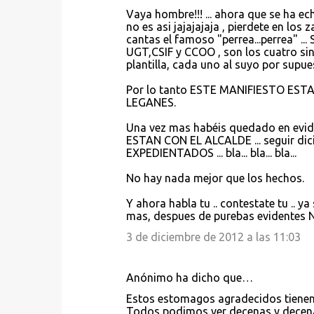
Vaya hombre!!! ... ahora que se ha ec
no es asi jajajajaja , pierdete en los
cantas el famoso "perrea...perrea" ...
UGT,CSIF y CCOO , son los cuatro si
plantilla, cada uno al suyo por supue
Por lo tanto ESTE MANIFIESTO EST
LEGANES.
Una vez mas habéis quedado en evide
ESTAN CON EL ALCALDE ... seguir d
EXPEDIENTADOS ... bla... bla... bla...
No hay nada mejor que los hechos.
Y ahora habla tu .. contestate tu .. 
mas, despues de purebas evidente
3 de diciembre de 2012 a las 11:03
Anónimo ha dicho que…
Estos estomagos agradecidos tienen 
Todos podimos ver decenas y decena