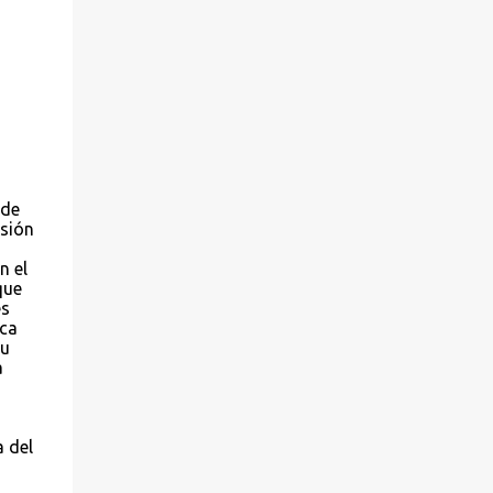
 de
esión
n el
que
es
ica
su
a
a del