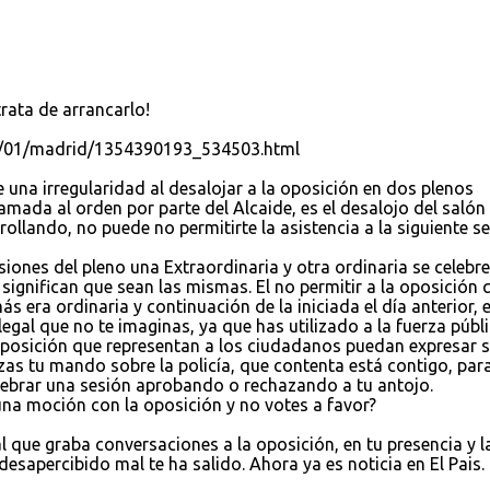
trata de arrancarlo!
12/01/madrid/1354390193_534503.html
 una irregularidad al desalojar a la oposición en dos plenos
lamada al orden por parte del Alcaide, es el desalojo del salón
rollando, no puede no permitirte la asistencia a la siguiente s
iones del pleno una Extraordinaria y otra ordinaria se celebre
significan que sean las mismas. El no permitir a la oposición 
s era ordinaria y continuación de la iniciada el día anterior, 
gal que no te imaginas, ya que has utilizado a la fuerza públ
 oposición que representan a los ciudadanos puedan expresar 
lizas tu mando sobre la policía, que contenta está contigo, par
elebrar una sesión aprobando o rechazando a tu antojo.
na moción con la oposición y no votes a favor?
l que graba conversaciones a la oposición, en tu presencia y l
esapercibido mal te ha salido. Ahora ya es noticia en El Pais.