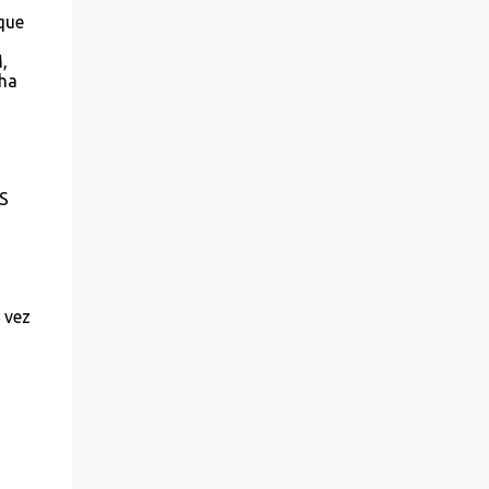
 que
,
cha
S
 vez