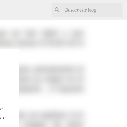
je
ste