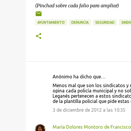
(Pinchad sobre cada folio para ampliar)
AYUNTAMIENTO
DENUNCIA
SEGURIDAD
SIND
Anónimo ha dicho que…
C
Menos mal que son los sindicatos y no
o
opina cada policía municipal y no sol
Leganés pertenecen a estos sindicato
m
de la plantilla policial que pide estas
e
3 de diciembre de 2012 a las 10:35
n
t
María Dolores Montoro de Francisco
a