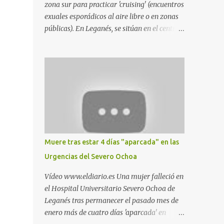
zona sur para practicar 'cruising' (encuentros
exuales esporádicos al aire libre o en zonas
públicas). En Leganés, se sitúan en el centro
comercial Parquesur, parque de Polvoranca,
parque de la Hispanidad (frente a la Policía
Local) y en los caminos entre el cementerio
de Butarque y Plaza Nueva. Esto es lo que
indica esta información recopilada por los
propios practicantes. 'Ante la crisis, disfrute' ,
señalan. "Cruising: Parquesur: para ligar
baños junto a Burger King o H&M. Y si has
pillado pareja ocacional, parking
Muere tras estar 4 días "aparcada" en las
subterráneo de Leroy Merlin. Otro espacio
Urgencias del Severo Ochoa
para el 'cruising' es enfrente al tanatorio
(junto al estadio municipal de Butarque) y
Vídeo www.eldiario.es Una mujer falleció en
caminos entre el estadio y Plaza Nueva. Otro
el Hospital Universitario Severo Ochoa de
lugar: Escombrera de Polvoranca, entre
Leganés tras permanecer el pasado mes de
Leganés y Móstoles También en el parque de
enero más de cuatro días 'aparcada' en
la Hispanidad, situado frente a la Policía