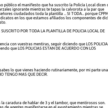
ho público el manifiesto que ha suscrito la Policía Local dicen
 zarzales ignorante mientras te tapas la calvorota a la par que
 Señores ciudadados toda la plantilla ... SI TODA... porque CPPM
ndicatos en los que estamos afiliados los componentes de di
sto.
A SUSCRITO POR TODA LA PLANTILLA DE POLICIA LOCAL DE
ncia con vuestras mentiras, seguir diciendo que LOS POLICIA
iciendo que LOS POLICIAS ESTAN DE ACUERDO CON LOS
ya sabes lo que vienes haciendo rutinariamente, por mi parte una
s NO TENGO MAS QUE DECIR.
la caradura de hablar de 3 y el tambor, que mentirosos son.
s de agentes manifestarse en el ayuntamiento mientras se