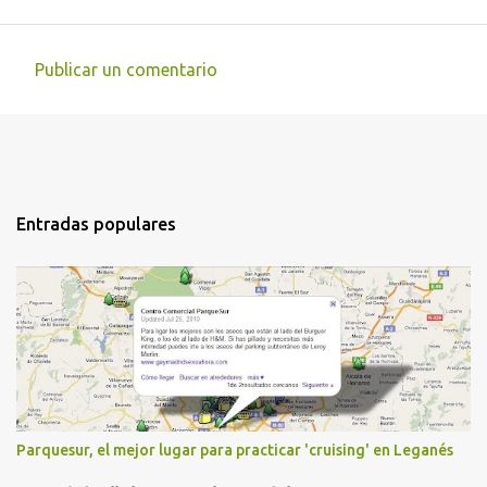
Publicar un comentario
C
o
m
e
n
Entradas populares
t
a
r
i
o
s
Parquesur, el mejor lugar para practicar 'cruising' en Leganés