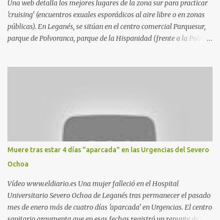
Una web detalla los mejores lugares de la zona sur para practicar
'cruising' (encuentros exuales esporádicos al aire libre o en zonas
públicas). En Leganés, se sitúan en el centro comercial Parquesur,
parque de Polvoranca, parque de la Hispanidad (frente a la Policía
Local) y en los caminos entre el cementerio de Butarque y Plaza
Nueva. Esto es lo que indica esta información recopilada por los
propios practicantes. 'Ante la crisis, disfrute' , señalan. "Cruising:
Parquesur: para ligar baños junto a Burger King o H&M. Y si has
pillado pareja ocacional, parking subterráneo de Leroy Merlin.
Otro espacio para el 'cruising' es enfrente al tanatorio (junto al
estadio municipal de Butarque) y caminos entre el estadio y Plaza
Nueva. Otro lugar: Escombrera de Polvoranca, entre Leganés y
Móstoles También en el parque de la Hispanidad, situado frente a
Muere tras estar 4 días "aparcada" en las Urgencias del Severo
la Policía Local de Leganés de la calle Chile, 1, y junto al
Ochoa
cementerio de Butarque". Más información
Vídeo www.eldiario.es Una mujer falleció en el Hospital
Universitario Severo Ochoa de Leganés tras permanecer el pasado
mes de enero más de cuatro días 'aparcada' en Urgencias. El centro
sanitario argumenta que en esas fechas registró un repunte de las