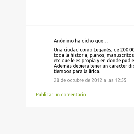
Anónimo ha dicho que…
C
Una ciudad como Leganés, de 200.000
o
toda la historia, planos, manuscritos
etc que le es propia y en donde pud
m
Además debiera tener un caracter di
e
tiempos para la lírica.
n
28 de octubre de 2012 a las 12:55
t
a
Publicar un comentario
r
i
o
s