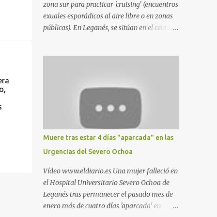
zona sur para practicar 'cruising' (encuentros
exuales esporádicos al aire libre o en zonas
públicas). En Leganés, se sitúan en el centro
comercial Parquesur, parque de Polvoranca,
parque de la Hispanidad (frente a la Policía
Local) y en los caminos entre el cementerio
de Butarque y Plaza Nueva. Esto es lo que
era
indica esta información recopilada por los
o,
propios practicantes. 'Ante la crisis, disfrute' ,
s
señalan. "Cruising: Parquesur: para ligar
baños junto a Burger King o H&M. Y si has
pillado pareja ocacional, parking
Muere tras estar 4 días "aparcada" en las
subterráneo de Leroy Merlin. Otro espacio
Urgencias del Severo Ochoa
para el 'cruising' es enfrente al tanatorio
(junto al estadio municipal de Butarque) y
Vídeo www.eldiario.es Una mujer falleció en
caminos entre el estadio y Plaza Nueva. Otro
el Hospital Universitario Severo Ochoa de
lugar: Escombrera de Polvoranca, entre
Leganés tras permanecer el pasado mes de
Leganés y Móstoles También en el parque de
enero más de cuatro días 'aparcada' en
la Hispanidad, situado frente a la Policía