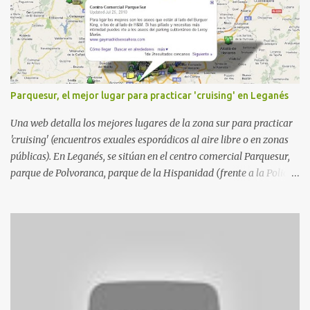
r
i
o
s
Parquesur, el mejor lugar para practicar 'cruising' en Leganés
Una web detalla los mejores lugares de la zona sur para practicar
'cruising' (encuentros exuales esporádicos al aire libre o en zonas
públicas). En Leganés, se sitúan en el centro comercial Parquesur,
parque de Polvoranca, parque de la Hispanidad (frente a la Policía
Local) y en los caminos entre el cementerio de Butarque y Plaza
Nueva. Esto es lo que indica esta información recopilada por los
propios practicantes. 'Ante la crisis, disfrute' , señalan. "Cruising:
Parquesur: para ligar baños junto a Burger King o H&M. Y si has
pillado pareja ocacional, parking subterráneo de Leroy Merlin.
Otro espacio para el 'cruising' es enfrente al tanatorio (junto al
estadio municipal de Butarque) y caminos entre el estadio y Plaza
Nueva. Otro lugar: Escombrera de Polvoranca, entre Leganés y