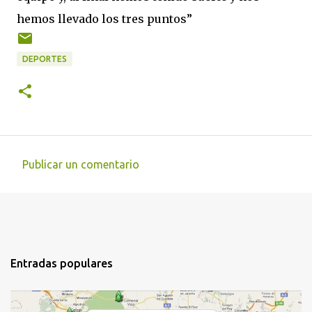
hemos llevado los tres puntos”
DEPORTES
Publicar un comentario
C
o
m
e
n
Entradas populares
t
a