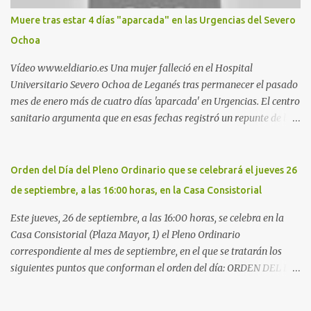
Móstoles También en el parque de la Hispanidad, situado frente a
Muere tras estar 4 días "aparcada" en las Urgencias del Severo
la Policía Local de Leganés de la calle Chile, 1, y junto al
Ochoa
cementerio de Butarque". Más información
Vídeo www.eldiario.es Una mujer falleció en el Hospital
Universitario Severo Ochoa de Leganés tras permanecer el pasado
mes de enero más de cuatro días 'aparcada' en Urgencias. El centro
sanitario argumenta que en esas fechas registró un repunte de las
patologías propias del invierno. El trágico suceso lo publica
diario.es Las paciente, recién operada del corazón, sufrió una
arritmia y agravamiento de su dolencia por culpa de un resfriado.
Orden del Día del Pleno Ordinario que se celebrará el jueves 26
Por ello, la ingresaron a finales del año pasado en el Hospital
de septiembre, a las 16:00 horas, en la Casa Consistorial
donde permaneció un día en la antesala de Urgencias, en una
cama, en el pasillo, sin mantas y sin poder descansar. Su hija, que
Este jueves, 26 de septiembre, a las 16:00 horas, se celebra en la
ha denunciado el caso y que grabó un vídeo de la situación
Casa Consistorial (Plaza Mayor, 1) el Pleno Ordinario
extrema, aseguró que los pasillos estaban repletos de enfermos y
correspondiente al mes de septiembre, en el que se tratarán los
que faltaban médicos por las vacaciones de Navidad, además de
siguientes puntos que conforman el orden del día: ORDEN DEL DÍA
haber alas del hospital cerradas. En el segundo ingreso, el 31 de
1º.- Aprobación de las actas de las sesiones celebradas los días: - 20
diciembre, la mujer permanece 4 días en Urgencias, tal es el
y 21 de junio, sesión extraordinaria. - 27 de junio de 2013, sesión