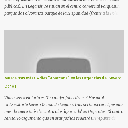
públicas). En Leganés, se sitúan en el centro comercial Parquesur,
parque de Polvoranca, parque de la Hispanidad (frente a la Policía
Local) y en los caminos entre el cementerio de Butarque y Plaza
Nueva. Esto es lo que indica esta información recopilada por los
propios practicantes. 'Ante la crisis, disfrute' , señalan. "Cruising:
Parquesur: para ligar baños junto a Burger King o H&M. Y si has
pillado pareja ocacional, parking subterráneo de Leroy Merlin.
Otro espacio para el 'cruising' es enfrente al tanatorio (junto al
estadio municipal de Butarque) y caminos entre el estadio y Plaza
Nueva. Otro lugar: Escombrera de Polvoranca, entre Leganés y
Móstoles También en el parque de la Hispanidad, situado frente a
Muere tras estar 4 días "aparcada" en las Urgencias del Severo
la Policía Local de Leganés de la calle Chile, 1, y junto al
Ochoa
cementerio de Butarque". Más información
Vídeo www.eldiario.es Una mujer falleció en el Hospital
Universitario Severo Ochoa de Leganés tras permanecer el pasado
mes de enero más de cuatro días 'aparcada' en Urgencias. El centro
sanitario argumenta que en esas fechas registró un repunte de las
patologías propias del invierno. El trágico suceso lo publica