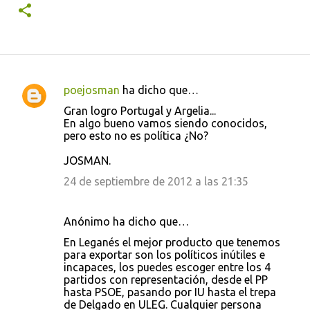
poejosman
ha dicho que…
C
Gran logro Portugal y Argelia...
o
En algo bueno vamos siendo conocidos,
pero esto no es política ¿No?
m
e
JOSMAN.
n
24 de septiembre de 2012 a las 21:35
t
a
Anónimo ha dicho que…
r
En Leganés el mejor producto que tenemos
i
para exportar son los políticos inútiles e
incapaces, los puedes escoger entre los 4
o
partidos con representación, desde el PP
s
hasta PSOE, pasando por IU hasta el trepa
de Delgado en ULEG. Cualquier persona