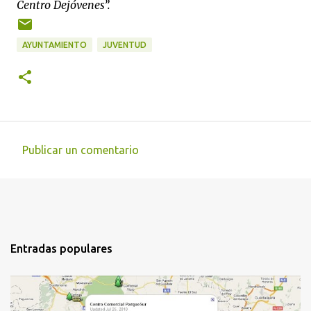
Centro Dejóvenes”.
AYUNTAMIENTO
JUVENTUD
Publicar un comentario
C
o
m
e
n
Entradas populares
t
a
r