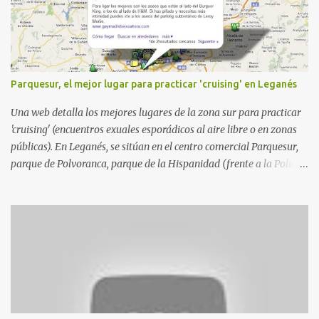
i
o
s
Parquesur, el mejor lugar para practicar 'cruising' en Leganés
Una web detalla los mejores lugares de la zona sur para practicar
'cruising' (encuentros exuales esporádicos al aire libre o en zonas
públicas). En Leganés, se sitúan en el centro comercial Parquesur,
parque de Polvoranca, parque de la Hispanidad (frente a la Policía
Local) y en los caminos entre el cementerio de Butarque y Plaza
Nueva. Esto es lo que indica esta información recopilada por los
propios practicantes. 'Ante la crisis, disfrute' , señalan. "Cruising:
Parquesur: para ligar baños junto a Burger King o H&M. Y si has
pillado pareja ocacional, parking subterráneo de Leroy Merlin.
Otro espacio para el 'cruising' es enfrente al tanatorio (junto al
estadio municipal de Butarque) y caminos entre el estadio y Plaza
Nueva. Otro lugar: Escombrera de Polvoranca, entre Leganés y
Móstoles También en el parque de la Hispanidad, situado frente a