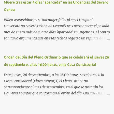
Muere tras estar 4 días "aparcada" en las Urgencias del Severo
la Policía Local de Leganés de la calle Chile, 1, y junto al
Ochoa
cementerio de Butarque". Más información
Vídeo www.eldiario.es Una mujer falleció en el Hospital
Universitario Severo Ochoa de Leganés tras permanecer el pasado
mes de enero más de cuatro días 'aparcada' en Urgencias. El centro
sanitario argumenta que en esas fechas registró un repunte de las
patologías propias del invierno. El trágico suceso lo publica
diario.es Las paciente, recién operada del corazón, sufrió una
arritmia y agravamiento de su dolencia por culpa de un resfriado.
Orden del Día del Pleno Ordinario que se celebrará el jueves 26
Por ello, la ingresaron a finales del año pasado en el Hospital
de septiembre, a las 16:00 horas, en la Casa Consistorial
donde permaneció un día en la antesala de Urgencias, en una
cama, en el pasillo, sin mantas y sin poder descansar. Su hija, que
Este jueves, 26 de septiembre, a las 16:00 horas, se celebra en la
ha denunciado el caso y que grabó un vídeo de la situación
Casa Consistorial (Plaza Mayor, 1) el Pleno Ordinario
extrema, aseguró que los pasillos estaban repletos de enfermos y
correspondiente al mes de septiembre, en el que se tratarán los
que faltaban médicos por las vacaciones de Navidad, además de
siguientes puntos que conforman el orden del día: ORDEN DEL DÍA
haber alas del hospital cerradas. En el segundo ingreso, el 31 de
1º.- Aprobación de las actas de las sesiones celebradas los días: - 20
diciembre, la mujer permanece 4 días en Urgencias, tal es el
y 21 de junio, sesión extraordinaria. - 27 de junio de 2013, sesión
colapso del hospital público. Al ...
ordinaria. - 27 de junio de 2013, sesión extraordinaria. - 12 de julio