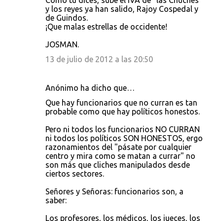
Como tu dices, sube el IVA de "las Chuches"
y los reyes ya han salido, Rajoy Cospedal y
de Guindos.
¡Que malas estrellas de occidente!
JOSMAN.
13 de julio de 2012 a las 20:50
Anónimo ha dicho que…
Que hay funcionarios que no curran es tan
probable como que hay políticos honestos.
Pero ni todos los funcionarios NO CURRAN
ni todos los políticos SON HONESTOS, ergo
razonamientos del "pásate por cualquier
centro y mira como se matan a currar" no
son más que cliches manipulados desde
ciertos sectores.
Señores y Señoras: funcionarios son, a
saber:
Los profesores, los médicos, los jueces, los