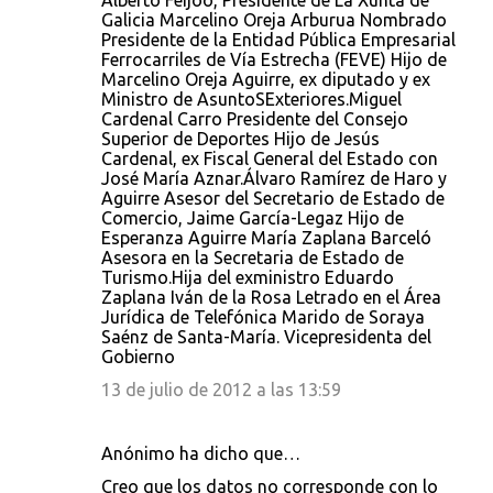
Alberto Feijóo, Presidente de La Xunta de
Galicia Marcelino Oreja Arburua Nombrado
Presidente de la Entidad Pública Empresarial
Ferrocarriles de Vía Estrecha (FEVE) Hijo de
Marcelino Oreja Aguirre, ex diputado y ex
Ministro de AsuntoSExteriores.Miguel
Cardenal Carro Presidente del Consejo
Superior de Deportes Hijo de Jesús
Cardenal, ex Fiscal General del Estado con
José María Aznar.Álvaro Ramírez de Haro y
Aguirre Asesor del Secretario de Estado de
Comercio, Jaime García-Legaz Hijo de
Esperanza Aguirre María Zaplana Barceló
Asesora en la Secretaria de Estado de
Turismo.Hija del exministro Eduardo
Zaplana Iván de la Rosa Letrado en el Área
Jurídica de Telefónica Marido de Soraya
Saénz de Santa-María. Vicepresidenta del
Gobierno
13 de julio de 2012 a las 13:59
Anónimo ha dicho que…
Creo que los datos no corresponde con lo