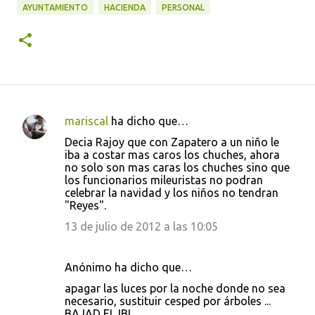
AYUNTAMIENTO
HACIENDA
PERSONAL
mariscal
ha dicho que…
C
Decia Rajoy que con Zapatero a un niño le
o
iba a costar mas caros los chuches, ahora
no solo son mas caras los chuches sino que
m
los funcionarios mileuristas no podran
e
celebrar la navidad y los niños no tendran
"Reyes".
n
13 de julio de 2012 a las 10:05
t
a
r
Anónimo ha dicho que…
i
apagar las luces por la noche donde no sea
necesario, sustituir cesped por árboles ...
o
BAJAD EL IBI