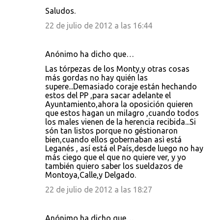
Saludos.
22 de julio de 2012 a las 16:44
Anónimo ha dicho que…
Las tórpezas de los Monty,y otras cosas
más gordas no hay quién las
supere...Demasiado coraje están hechando
estos del PP ,para sacar adelante el
Ayuntamiento,ahora la oposición quieren
que estos hagan un milagro ,cuando todos
los males vienen de la herencia recibida...Si
són tan listos porque no géstionaron
bien,cuando ellos gobernaban asì está
Leganés , así está el País,desde luego no hay
más ciego que el que no quiere ver, y yo
también quiero saber los sueldazos de
Montoya,Calle,y Delgado.
22 de julio de 2012 a las 18:27
Anónimo ha dicho que…