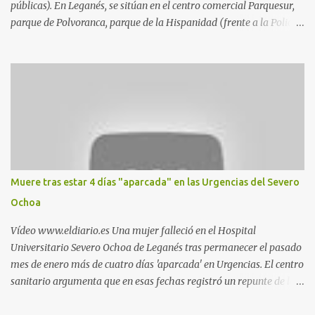
públicas). En Leganés, se sitúan en el centro comercial Parquesur,
parque de Polvoranca, parque de la Hispanidad (frente a la Policía
Local) y en los caminos entre el cementerio de Butarque y Plaza
Nueva. Esto es lo que indica esta información recopilada por los
propios practicantes. 'Ante la crisis, disfrute' , señalan. "Cruising:
Parquesur: para ligar baños junto a Burger King o H&M. Y si has
pillado pareja ocacional, parking subterráneo de Leroy Merlin.
Otro espacio para el 'cruising' es enfrente al tanatorio (junto al
estadio municipal de Butarque) y caminos entre el estadio y Plaza
Nueva. Otro lugar: Escombrera de Polvoranca, entre Leganés y
Móstoles También en el parque de la Hispanidad, situado frente a
Muere tras estar 4 días "aparcada" en las Urgencias del Severo
la Policía Local de Leganés de la calle Chile, 1, y junto al
Ochoa
cementerio de Butarque". Más información
Vídeo www.eldiario.es Una mujer falleció en el Hospital
Universitario Severo Ochoa de Leganés tras permanecer el pasado
mes de enero más de cuatro días 'aparcada' en Urgencias. El centro
sanitario argumenta que en esas fechas registró un repunte de las
patologías propias del invierno. El trágico suceso lo publica