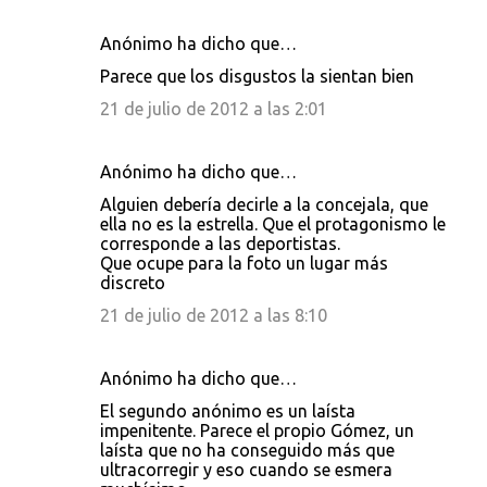
e
n
Anónimo ha dicho que…
t
Parece que los disgustos la sientan bien
a
21 de julio de 2012 a las 2:01
r
i
Anónimo ha dicho que…
o
Alguien debería decirle a la concejala, que
s
ella no es la estrella. Que el protagonismo le
corresponde a las deportistas.
Que ocupe para la foto un lugar más
discreto
21 de julio de 2012 a las 8:10
Anónimo ha dicho que…
El segundo anónimo es un laísta
impenitente. Parece el propio Gómez, un
laísta que no ha conseguido más que
ultracorregir y eso cuando se esmera