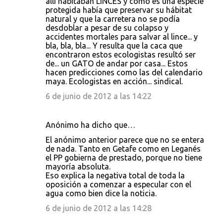
s
allí habitaban LINCES y como es una especie
protegida había que preservar su hábitat
natural y que la carretera no se podía
desdoblar a pesar de su colapso y
accidentes mortales para salvar al lince... y
bla, bla, bla... Y resulta que la caca que
encontraron estos ecologistas resultó ser
de... un GATO de andar por casa... Estos
hacen predicciones como las del calendario
maya. Ecologistas en acción... sindical.
6 de junio de 2012 a las 14:22
Anónimo ha dicho que…
El anónimo anterior parece que no se entera
de nada. Tanto en Getafe como en Leganés
el PP gobierna de prestado, porque no tiene
mayoría absoluta.
Eso explica la negativa total de toda la
oposición a comenzar a especular con el
agua como bien dice la noticia.
6 de junio de 2012 a las 14:28