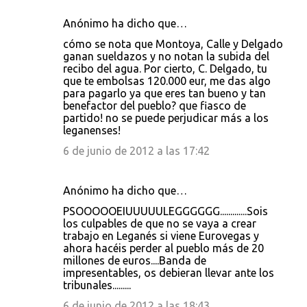
Anónimo ha dicho que…
cómo se nota que Montoya, Calle y Delgado
ganan sueldazos y no notan la subida del
recibo del agua. Por cierto, C. Delgado, tu
que te embolsas 120.000 eur, me das algo
para pagarlo ya que eres tan bueno y tan
benefactor del pueblo? que fiasco de
partido! no se puede perjudicar más a los
leganenses!
6 de junio de 2012 a las 17:42
Anónimo ha dicho que…
PSOOOOOEIUUUUULEGGGGGG.............Sois
los culpables de que no se vaya a crear
trabajo en Leganés si viene Eurovegas y
ahora hacéis perder al pueblo más de 20
millones de euros....Banda de
impresentables, os debieran llevar ante los
tribunales.........
6 de junio de 2012 a las 18:43