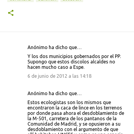
Anónimo ha dicho que…
C
Y los dos municipios gobernados por el PP.
o
Supongo que estos discolos alcaldes no
hacen mucho caso a Espe.
m
e
6 de junio de 2012 a las 14:18
n
t
Anónimo ha dicho que…
a
Estos ecologistas son los mismos que
encontraron la caca de lince en los terrenos
r
por donde pasa ahora el desdoblamiento de
i
la M-501, carretera de los pantanos de la
Comunidad de Madrid, y se opusieron a su
o
desdoblamiento con el argumento de que