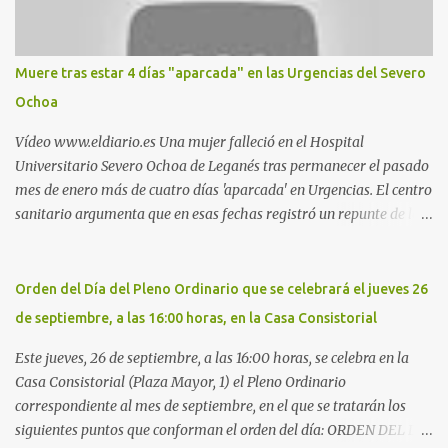
estadio municipal de Butarque) y caminos entre el estadio y Plaza
Nueva. Otro lugar: Escombrera de Polvoranca, entre Leganés y
Móstoles También en el parque de la Hispanidad, situado frente a
Muere tras estar 4 días "aparcada" en las Urgencias del Severo
la Policía Local de Leganés de la calle Chile, 1, y junto al
Ochoa
cementerio de Butarque". Más información
Vídeo www.eldiario.es Una mujer falleció en el Hospital
Universitario Severo Ochoa de Leganés tras permanecer el pasado
mes de enero más de cuatro días 'aparcada' en Urgencias. El centro
sanitario argumenta que en esas fechas registró un repunte de las
patologías propias del invierno. El trágico suceso lo publica
diario.es Las paciente, recién operada del corazón, sufrió una
arritmia y agravamiento de su dolencia por culpa de un resfriado.
Orden del Día del Pleno Ordinario que se celebrará el jueves 26
Por ello, la ingresaron a finales del año pasado en el Hospital
de septiembre, a las 16:00 horas, en la Casa Consistorial
donde permaneció un día en la antesala de Urgencias, en una
cama, en el pasillo, sin mantas y sin poder descansar. Su hija, que
Este jueves, 26 de septiembre, a las 16:00 horas, se celebra en la
ha denunciado el caso y que grabó un vídeo de la situación
Casa Consistorial (Plaza Mayor, 1) el Pleno Ordinario
extrema, aseguró que los pasillos estaban repletos de enfermos y
correspondiente al mes de septiembre, en el que se tratarán los
que faltaban médicos por las vacaciones de Navidad, además de
siguientes puntos que conforman el orden del día: ORDEN DEL DÍA