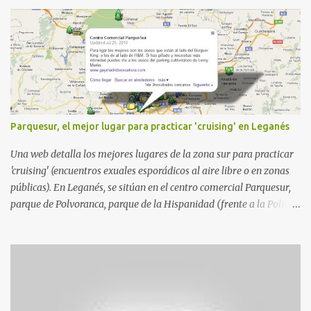
Parquesur, el mejor lugar para practicar 'cruising' en Leganés
Una web detalla los mejores lugares de la zona sur para practicar
'cruising' (encuentros exuales esporádicos al aire libre o en zonas
públicas). En Leganés, se sitúan en el centro comercial Parquesur,
parque de Polvoranca, parque de la Hispanidad (frente a la Policía
Local) y en los caminos entre el cementerio de Butarque y Plaza
Nueva. Esto es lo que indica esta información recopilada por los
propios practicantes. 'Ante la crisis, disfrute' , señalan. "Cruising:
Parquesur: para ligar baños junto a Burger King o H&M. Y si has
pillado pareja ocacional, parking subterráneo de Leroy Merlin.
Otro espacio para el 'cruising' es enfrente al tanatorio (junto al