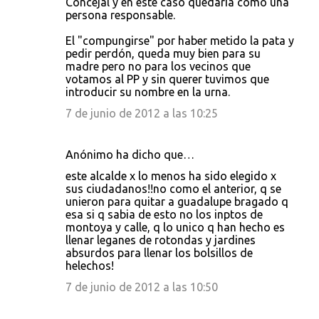
Concejal y en este caso quedaría como una
persona responsable.
El "compungirse" por haber metido la pata y
pedir perdón, queda muy bien para su
madre pero no para los vecinos que
votamos al PP y sin querer tuvimos que
introducir su nombre en la urna.
7 de junio de 2012 a las 10:25
Anónimo ha dicho que…
este alcalde x lo menos ha sido elegido x
sus ciudadanos!!no como el anterior, q se
unieron para quitar a guadalupe bragado q
esa si q sabia de esto no los inptos de
montoya y calle, q lo unico q han hecho es
llenar leganes de rotondas y jardines
absurdos para llenar los bolsillos de
helechos!
7 de junio de 2012 a las 10:50