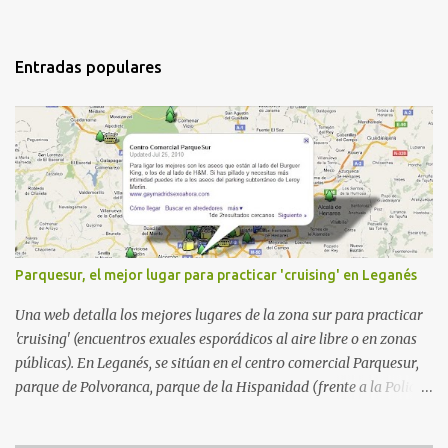
Entradas populares
Parquesur, el mejor lugar para practicar 'cruising' en Leganés
Una web detalla los mejores lugares de la zona sur para practicar
'cruising' (encuentros exuales esporádicos al aire libre o en zonas
públicas). En Leganés, se sitúan en el centro comercial Parquesur,
parque de Polvoranca, parque de la Hispanidad (frente a la Policía
Local) y en los caminos entre el cementerio de Butarque y Plaza
Nueva. Esto es lo que indica esta información recopilada por los