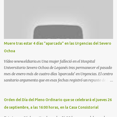
propios practicantes. 'Ante la crisis, disfrute' , señalan. "Cruising:
Parquesur: para ligar baños junto a Burger King o H&M. Y si has
pillado pareja ocacional, parking subterráneo de Leroy Merlin.
Otro espacio para el 'cruising' es enfrente al tanatorio (junto al
estadio municipal de Butarque) y caminos entre el estadio y Plaza
Nueva. Otro lugar: Escombrera de Polvoranca, entre Leganés y
Móstoles También en el parque de la Hispanidad, situado frente a
Muere tras estar 4 días "aparcada" en las Urgencias del Severo
la Policía Local de Leganés de la calle Chile, 1, y junto al
Ochoa
cementerio de Butarque". Más información
Vídeo www.eldiario.es Una mujer falleció en el Hospital
Universitario Severo Ochoa de Leganés tras permanecer el pasado
mes de enero más de cuatro días 'aparcada' en Urgencias. El centro
sanitario argumenta que en esas fechas registró un repunte de las
patologías propias del invierno. El trágico suceso lo publica
diario.es Las paciente, recién operada del corazón, sufrió una
arritmia y agravamiento de su dolencia por culpa de un resfriado.
Orden del Día del Pleno Ordinario que se celebrará el jueves 26
Por ello, la ingresaron a finales del año pasado en el Hospital
de septiembre, a las 16:00 horas, en la Casa Consistorial
donde permaneció un día en la antesala de Urgencias, en una