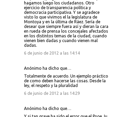
t
hagamos luego los ciudadanos. Otro
ejercicio de transparencia política y
a
democracia participativa. Y se agradece
r
visto lo que vivimos el la legislatura de
Montoya y en la última de Ráez. Sería de
i
desear que siempre fuera así y dieran la cara
o
en rueda de prensa los concejales afectados
en los distintos temas de la ciudad, cuando
s
vienen bien dadas y cuando vienen mal
dadas.
6 de junio de 2012 a las 14:14
Anónimo ha dicho que…
Totalmente de acuerdo. Un ejemplo práctico
de como deben hacerse las cosas. Desde la
ley, el respeto y la pluralidad
6 de junio de 2012 a las 14:29
Anónimo ha dicho que…
Y si tan grave ha sido el error que el Psoe, Iu