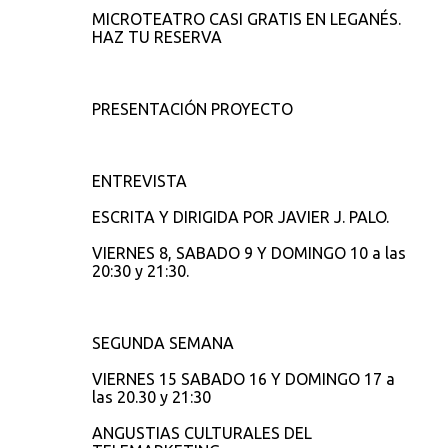
C
MICROTEATRO CASI GRATIS EN LEGANÉS.
o
HAZ TU RESERVA
m
e
PRESENTACIÓN PROYECTO
n
t
a
ENTREVISTA
r
ESCRITA Y DIRIGIDA POR JAVIER J. PALO.
i
o
VIERNES 8, SABADO 9 Y DOMINGO 10 a las
20:30 y 21:30.
s
SEGUNDA SEMANA
VIERNES 15 SABADO 16 Y DOMINGO 17 a
las 20.30 y 21:30
ANGUSTIAS CULTURALES DEL