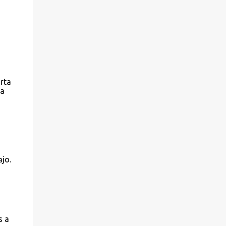
rta
la
ajo.
s a