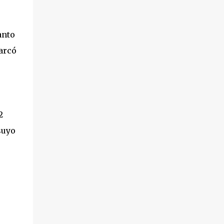
público. Al ...
directa al proyecto ‘Vacaciones en paz’,
presentado por la Asociación de Amigos del
Pueblo Saharaui. 3º.- Cambio de nombre del
anto
contrato de arrendamiento de la nave nº 7
marcó
del centro de empresas de Leganés ‘Ikebana
Animación Ocio y Aventura, S.L.’ a “Awa,
Actions & Events, S.L.’. 4º.- Subsanación del
error de hecho existente en el acta de la
sesión del 10 de enero de 2012, al haberse
2
omitido, en la redacci...
suyo