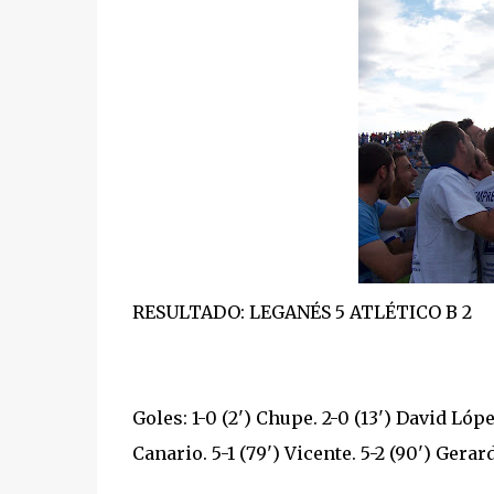
RESULTADO: LEGANÉS 5 ATLÉTICO B 2
Goles: 1-0 (2') Chupe. 2-0 (13') David Lópe
Canario. 5-1 (79') Vicente. 5-2 (90') Gerard