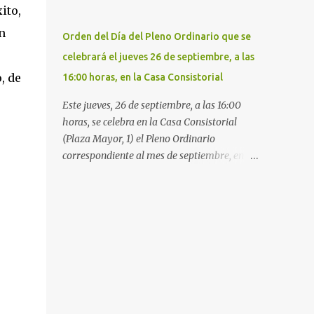
Urgencias. El centro sanitario argumenta
ito,
Local de Leganés de la calle Chile, 1, y junto
que en esas fechas registró un repunte de las
al cementerio de Butarque". Más
n
patologías propias del invierno. El trágico
Orden del Día del Pleno Ordinario que se
información
suceso lo publica diario.es Las paciente,
celebrará el jueves 26 de septiembre, a las
recién operada del corazón, sufrió una
, de
16:00 horas, en la Casa Consistorial
arritmia y agravamiento de su dolencia por
culpa de un resfriado. Por ello, la ingresaron
Este jueves, 26 de septiembre, a las 16:00
a finales del año pasado en el Hospital
horas, se celebra en la Casa Consistorial
donde permaneció un día en la antesala de
(Plaza Mayor, 1) el Pleno Ordinario
Urgencias, en una cama, en el pasillo, sin
correspondiente al mes de septiembre, en el
mantas y sin poder descansar. Su hija, que
que se tratarán los siguientes puntos que
ha denunciado el caso y que grabó un vídeo
conforman el orden del día: ORDEN DEL DÍA
de la situación extrema, aseguró que los
1º.- Aprobación de las actas de las sesiones
pasillos estaban repletos de enfermos y que
celebradas los días: - 20 y 21 de junio, sesión
faltaban médicos por las vacaciones de
extraordinaria. - 27 de junio de 2013, sesión
Navidad, además de haber alas del hospital
ordinaria. - 27 de junio de 2013, sesión
cerradas. En el segundo ingreso, el 31 de
extraordinaria. - 12 de julio de 2013, sesión
diciembre, la mujer permanece 4 días en
extraordinaria. - 25 de julio de 2013, sesión
Urgencias, tal es el colapso del hospital
ordinaria. 2º.- Concesión de subvención