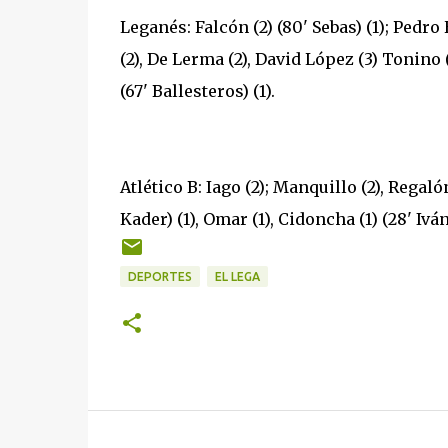
Leganés: Falcón (2) (80' Sebas) (1); Pedro 
(2), De Lerma (2), David López (3) Tonino (
(67' Ballesteros) (1).
Atlético B: Iago (2); Manquillo (2), Regalón 
Kader) (1), Omar (1), Cidoncha (1) (28' Iván) 
DEPORTES
EL LEGA