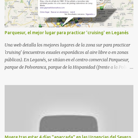
Parquesur, el mejor lugar para practicar 'cruising' en Leganés
Una web detalla los mejores lugares de la zona sur para practicar
'cruising' (encuentros exuales esporádicos al aire libre o en zonas
públicas). En Leganés, se sitúan en el centro comercial Parquesur,
parque de Polvoranca, parque de la Hispanidad (frente a la Policía
Local) y en los caminos entre el cementerio de Butarque y Plaza
Nueva. Esto es lo que indica esta información recopilada por los
propios practicantes. 'Ante la crisis, disfrute' , señalan. "Cruising:
Parquesur: para ligar baños junto a Burger King o H&M. Y si has
pillado pareja ocacional, parking subterráneo de Leroy Merlin.
Otro espacio para el 'cruising' es enfrente al tanatorio (junto al
estadio municipal de Butarque) y caminos entre el estadio y Plaza
Nueva. Otro lugar: Escombrera de Polvoranca, entre Leganés y
Móstoles También en el parque de la Hispanidad, situado frente a
Muere tras estar 4 días "aparcada" en las Urgencias del Severo