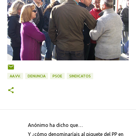
AA.VV.
DENUNCIA
PSOE
SINDICATOS
Anónimo ha dicho que…
C
Y ¿cómo denominaríais al piquete del PP en