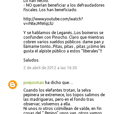
Lo han hecho.
- NO querían beneficiar a los defraudadores
fiscales. Los han beneficiado.
http://www.youtube.com/watch?
v=rNteJMWqLlU
Y se hablamos de Leganés...Los boineros se
confunden con Pinocho. Claro que mientras
cobren varios sueldos públicos: dame pan y
llámame tonto...Pitas, pitas , pitas ¡¡cómo les
gusta el alpiste público a estos "liberales"!!
Saludos.
2 de abril de 2012 a las 16:30
poejosman
ha dicho que…
Cuando los elefantes trotan, la selva
pepinera se extremece, los topos salimos de
las madrigueras, pero en el fondo tras
observar, volvemos a ella.
Ni unos ni otros colmillean de valde, en fin
cosas del " Pepino" unos van, otros vamos,