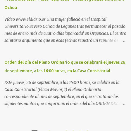
la Policía Local de Leganés de la calle Chile, 1, y junto al
Ochoa
cementerio de Butarque". Más información
Vídeo www.eldiario.es Una mujer falleció en el Hospital
Universitario Severo Ochoa de Leganés tras permanecer el pasado
mes de enero más de cuatro días 'aparcada' en Urgencias. El centro
sanitario argumenta que en esas fechas registró un repunte de las
patologías propias del invierno. El trágico suceso lo publica
diario.es Las paciente, recién operada del corazón, sufrió una
arritmia y agravamiento de su dolencia por culpa de un resfriado.
Orden del Día del Pleno Ordinario que se celebrará el jueves 26
Por ello, la ingresaron a finales del año pasado en el Hospital
de septiembre, a las 16:00 horas, en la Casa Consistorial
donde permaneció un día en la antesala de Urgencias, en una
cama, en el pasillo, sin mantas y sin poder descansar. Su hija, que
Este jueves, 26 de septiembre, a las 16:00 horas, se celebra en la
ha denunciado el caso y que grabó un vídeo de la situación
Casa Consistorial (Plaza Mayor, 1) el Pleno Ordinario
extrema, aseguró que los pasillos estaban repletos de enfermos y
correspondiente al mes de septiembre, en el que se tratarán los
que faltaban médicos por las vacaciones de Navidad, además de
siguientes puntos que conforman el orden del día: ORDEN DEL DÍA
haber alas del hospital cerradas. En el segundo ingreso, el 31 de
1º.- Aprobación de las actas de las sesiones celebradas los días: - 20
diciembre, la mujer permanece 4 días en Urgencias, tal es el
y 21 de junio, sesión extraordinaria. - 27 de junio de 2013, sesión
colapso del hospital público. Al ...
ordinaria. - 27 de junio de 2013, sesión extraordinaria. - 12 de julio