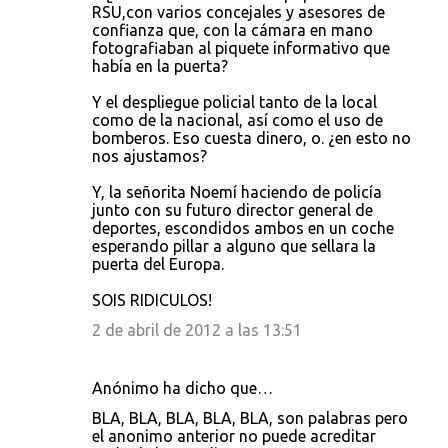
o
RSU,con varios concejales y asesores de
confianza que, con la cámara en mano
m
fotografiaban al piquete informativo que
e
había en la puerta?
n
Y el despliegue policial tanto de la local
t
como de la nacional, así como el uso de
bomberos. Eso cuesta dinero, o. ¿en esto no
a
nos ajustamos?
r
Y, la señorita Noemí haciendo de policía
i
junto con su futuro director general de
o
deportes, escondidos ambos en un coche
esperando pillar a alguno que sellara la
s
puerta del Europa.
SOIS RIDICULOS!
2 de abril de 2012 a las 13:51
Anónimo ha dicho que…
BLA, BLA, BLA, BLA, BLA, son palabras pero
el anonimo anterior no puede acreditar