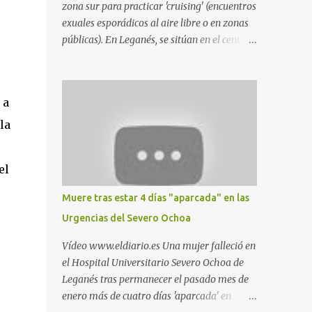
zona sur para practicar 'cruising' (encuentros
exuales esporádicos al aire libre o en zonas
públicas). En Leganés, se sitúan en el centro
comercial Parquesur, parque de Polvoranca,
parque de la Hispanidad (frente a la Policía
Local) y en los caminos entre el cementerio
 a
de Butarque y Plaza Nueva. Esto es lo que
indica esta información recopilada por los
la
propios practicantes. 'Ante la crisis, disfrute' ,
señalan. "Cruising: Parquesur: para ligar
el
baños junto a Burger King o H&M. Y si has
pillado pareja ocacional, parking
Muere tras estar 4 días "aparcada" en las
subterráneo de Leroy Merlin. Otro espacio
Urgencias del Severo Ochoa
para el 'cruising' es enfrente al tanatorio
(junto al estadio municipal de Butarque) y
Vídeo www.eldiario.es Una mujer falleció en
caminos entre el estadio y Plaza Nueva. Otro
el Hospital Universitario Severo Ochoa de
lugar: Escombrera de Polvoranca, entre
Leganés tras permanecer el pasado mes de
Leganés y Móstoles También en el parque de
enero más de cuatro días 'aparcada' en
la Hispanidad, situado frente a la Policía