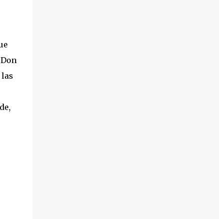
ue
e Don
 las
de,