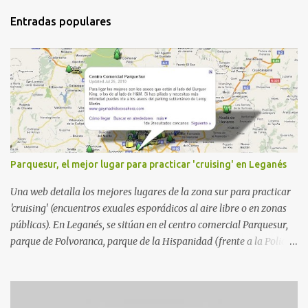
Entradas populares
Parquesur, el mejor lugar para practicar 'cruising' en Leganés
Una web detalla los mejores lugares de la zona sur para practicar
'cruising' (encuentros exuales esporádicos al aire libre o en zonas
públicas). En Leganés, se sitúan en el centro comercial Parquesur,
parque de Polvoranca, parque de la Hispanidad (frente a la Policía
Local) y en los caminos entre el cementerio de Butarque y Plaza
Nueva. Esto es lo que indica esta información recopilada por los
propios practicantes. 'Ante la crisis, disfrute' , señalan. "Cruising:
Parquesur: para ligar baños junto a Burger King o H&M. Y si has