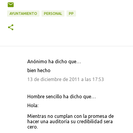
AYUNTAMIENTO
PERSONAL
PP
Anónimo ha dicho que…
C
bien hecho
o
13 de diciembre de 2011 a las 17:53
m
e
Hombre sencillo ha dicho que…
n
Hola:
t
a
Mientras no cumplan con la promesa de
hacer una auditoría su credibilidad sera
r
cero.
i