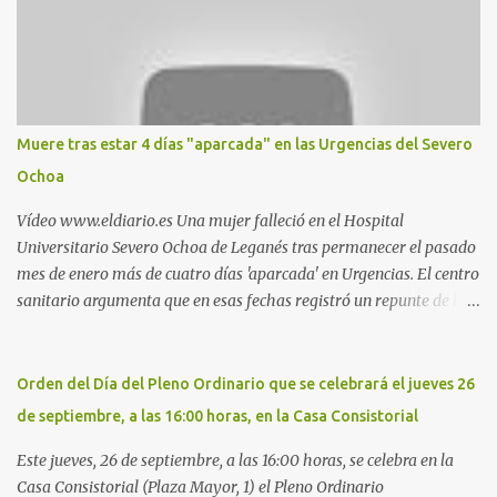
pillado pareja ocacional, parking subterráneo de Leroy Merlin.
Otro espacio para el 'cruising' es enfrente al tanatorio (junto al
estadio municipal de Butarque) y caminos entre el estadio y Plaza
Nueva. Otro lugar: Escombrera de Polvoranca, entre Leganés y
Móstoles También en el parque de la Hispanidad, situado frente a
Muere tras estar 4 días "aparcada" en las Urgencias del Severo
la Policía Local de Leganés de la calle Chile, 1, y junto al
Ochoa
cementerio de Butarque". Más información
Vídeo www.eldiario.es Una mujer falleció en el Hospital
Universitario Severo Ochoa de Leganés tras permanecer el pasado
mes de enero más de cuatro días 'aparcada' en Urgencias. El centro
sanitario argumenta que en esas fechas registró un repunte de las
patologías propias del invierno. El trágico suceso lo publica
diario.es Las paciente, recién operada del corazón, sufrió una
arritmia y agravamiento de su dolencia por culpa de un resfriado.
Orden del Día del Pleno Ordinario que se celebrará el jueves 26
Por ello, la ingresaron a finales del año pasado en el Hospital
de septiembre, a las 16:00 horas, en la Casa Consistorial
donde permaneció un día en la antesala de Urgencias, en una
cama, en el pasillo, sin mantas y sin poder descansar. Su hija, que
Este jueves, 26 de septiembre, a las 16:00 horas, se celebra en la
ha denunciado el caso y que grabó un vídeo de la situación
Casa Consistorial (Plaza Mayor, 1) el Pleno Ordinario