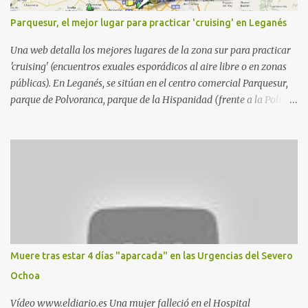
Parquesur, el mejor lugar para practicar 'cruising' en Leganés
Una web detalla los mejores lugares de la zona sur para practicar
'cruising' (encuentros exuales esporádicos al aire libre o en zonas
públicas). En Leganés, se sitúan en el centro comercial Parquesur,
parque de Polvoranca, parque de la Hispanidad (frente a la Policía
Local) y en los caminos entre el cementerio de Butarque y Plaza
Nueva. Esto es lo que indica esta información recopilada por los
propios practicantes. 'Ante la crisis, disfrute' , señalan. "Cruising:
Parquesur: para ligar baños junto a Burger King o H&M. Y si has
pillado pareja ocacional, parking subterráneo de Leroy Merlin.
Otro espacio para el 'cruising' es enfrente al tanatorio (junto al
estadio municipal de Butarque) y caminos entre el estadio y Plaza
Nueva. Otro lugar: Escombrera de Polvoranca, entre Leganés y
Móstoles También en el parque de la Hispanidad, situado frente a
Muere tras estar 4 días "aparcada" en las Urgencias del Severo
la Policía Local de Leganés de la calle Chile, 1, y junto al
Ochoa
cementerio de Butarque". Más información
Vídeo www.eldiario.es Una mujer falleció en el Hospital