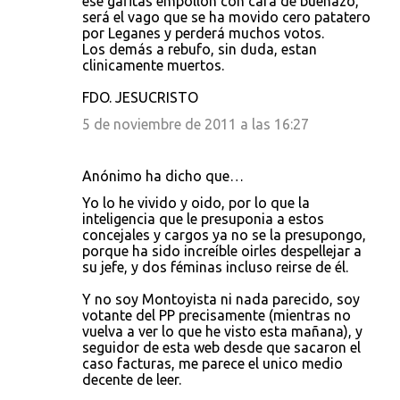
ese gafitas empollón con cara de buenazo,
será el vago que se ha movido cero patatero
por Leganes y perderá muchos votos.
Los demás a rebufo, sin duda, estan
clinicamente muertos.
FDO. JESUCRISTO
5 de noviembre de 2011 a las 16:27
Anónimo ha dicho que…
Yo lo he vivido y oido, por lo que la
inteligencia que le presuponia a estos
concejales y cargos ya no se la presupongo,
porque ha sido increíble oirles despellejar a
su jefe, y dos féminas incluso reirse de él.
Y no soy Montoyista ni nada parecido, soy
votante del PP precisamente (mientras no
vuelva a ver lo que he visto esta mañana), y
seguidor de esta web desde que sacaron el
caso facturas, me parece el unico medio
decente de leer.