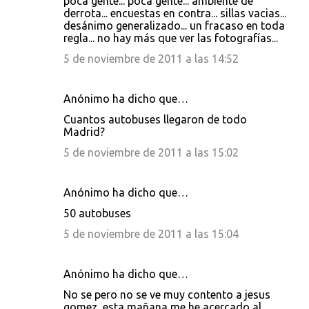
poca gente... poca gente... ambiente de
o
derrota... encuestas en contra... sillas vacias...
desánimo generalizado... un fracaso en toda
m
regla... no hay más que ver las fotografías...
e
5 de noviembre de 2011 a las 14:52
n
t
Anónimo ha dicho que…
a
Cuantos autobuses llegaron de todo
r
Madrid?
i
5 de noviembre de 2011 a las 15:02
o
s
Anónimo ha dicho que…
50 autobuses
5 de noviembre de 2011 a las 15:04
Anónimo ha dicho que…
No se pero no se ve muy contento a jesus
gomez, esta mañana me he acercado al