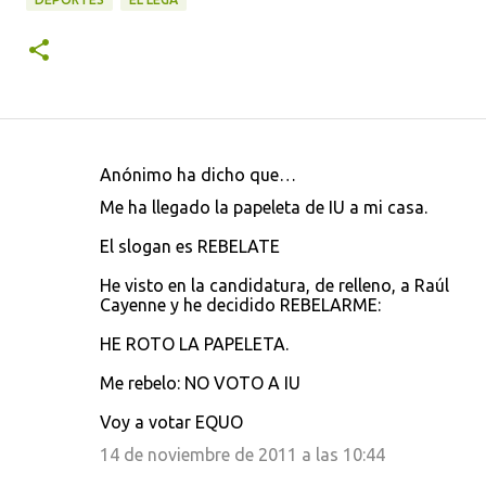
Anónimo ha dicho que…
C
Me ha llegado la papeleta de IU a mi casa.
o
El slogan es REBELATE
m
e
He visto en la candidatura, de relleno, a Raúl
Cayenne y he decidido REBELARME:
n
t
HE ROTO LA PAPELETA.
a
Me rebelo: NO VOTO A IU
r
Voy a votar EQUO
i
14 de noviembre de 2011 a las 10:44
o