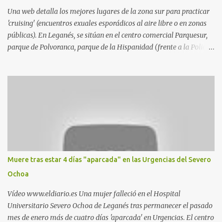
Una web detalla los mejores lugares de la zona sur para practicar
'cruising' (encuentros exuales esporádicos al aire libre o en zonas
públicas). En Leganés, se sitúan en el centro comercial Parquesur,
parque de Polvoranca, parque de la Hispanidad (frente a la Policía
Local) y en los caminos entre el cementerio de Butarque y Plaza
Nueva. Esto es lo que indica esta información recopilada por los
propios practicantes. 'Ante la crisis, disfrute' , señalan. "Cruising:
Parquesur: para ligar baños junto a Burger King o H&M. Y si has
pillado pareja ocacional, parking subterráneo de Leroy Merlin.
Otro espacio para el 'cruising' es enfrente al tanatorio (junto al
estadio municipal de Butarque) y caminos entre el estadio y Plaza
Nueva. Otro lugar: Escombrera de Polvoranca, entre Leganés y
Móstoles También en el parque de la Hispanidad, situado frente a
Muere tras estar 4 días "aparcada" en las Urgencias del Severo
la Policía Local de Leganés de la calle Chile, 1, y junto al
Ochoa
cementerio de Butarque". Más información
Vídeo www.eldiario.es Una mujer falleció en el Hospital
Universitario Severo Ochoa de Leganés tras permanecer el pasado
mes de enero más de cuatro días 'aparcada' en Urgencias. El centro