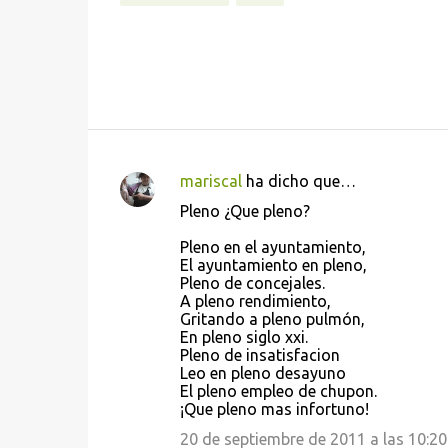
mariscal
ha dicho que…
C
Pleno ¿Que pleno?
o
Pleno en el ayuntamiento,
m
El ayuntamiento en pleno,
e
Pleno de concejales.
A pleno rendimiento,
n
Gritando a pleno pulmón,
t
En pleno siglo xxi.
Pleno de insatisfacion
a
Leo en pleno desayuno
r
El pleno empleo de chupon.
¡Que pleno mas infortuno!
i
20 de septiembre de 2011 a las 10:20
o