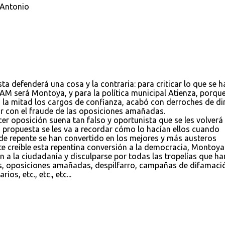
 Antonio
sta defenderá una cosa y la contraria: para criticar lo que se h
AM será Montoya, y para la política municipal Atienza, porqu
a la mitad los cargos de confianza, acabó con derroches de di
 con el fraude de las oposiciones amañadas.
cer oposición suena tan falso y oportunista que se les volverá
 propuesta se les va a recordar cómo lo hacían ellos cuando
de repente se han convertido en los mejores y más austeros
e creíble esta repentina conversión a la democracia, Montoya
n a la ciudadanía y disculparse por todas las tropelías que ha
os, oposiciones amañadas, despilfarro, campañas de difamaci
os, etc., etc., etc...