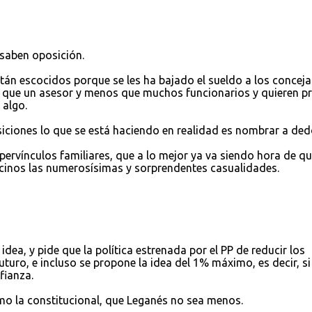
 saben oposición.
án escocidos porque se les ha bajado el sueldo a los conceja
 que un asesor y menos que muchos funcionarios y quieren p
 algo.
ciones lo que se está haciendo en realidad es nombrar a dedo
pervínculos familiares, que a lo mejor ya va siendo hora de qu
vecinos las numerosísimas y sorprendentes casualidades.
dea, y pide que la política estrenada por el PP de reducir los
uturo, e incluso se propone la idea del 1% máximo, es decir, si
fianza.
mo la constitucional, que Leganés no sea menos.