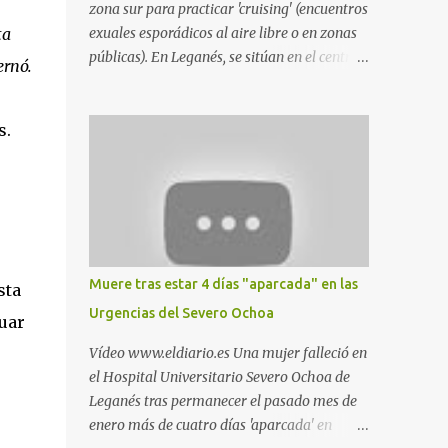
zona sur para practicar 'cruising' (encuentros
ta
exuales esporádicos al aire libre o en zonas
públicas). En Leganés, se sitúan en el centro
ernó.
comercial Parquesur, parque de Polvoranca,
parque de la Hispanidad (frente a la Policía
s.
Local) y en los caminos entre el cementerio
de Butarque y Plaza Nueva. Esto es lo que
indica esta información recopilada por los
propios practicantes. 'Ante la crisis, disfrute' ,
señalan. "Cruising: Parquesur: para ligar
baños junto a Burger King o H&M. Y si has
pillado pareja ocacional, parking
Muere tras estar 4 días "aparcada" en las
sta
subterráneo de Leroy Merlin. Otro espacio
Urgencias del Severo Ochoa
uar
para el 'cruising' es enfrente al tanatorio
(junto al estadio municipal de Butarque) y
Vídeo www.eldiario.es Una mujer falleció en
caminos entre el estadio y Plaza Nueva. Otro
el Hospital Universitario Severo Ochoa de
lugar: Escombrera de Polvoranca, entre
Leganés tras permanecer el pasado mes de
Leganés y Móstoles También en el parque de
enero más de cuatro días 'aparcada' en
la Hispanidad, situado frente a la Policía