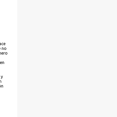
ace
e no
nero
 en
 y
n
ón