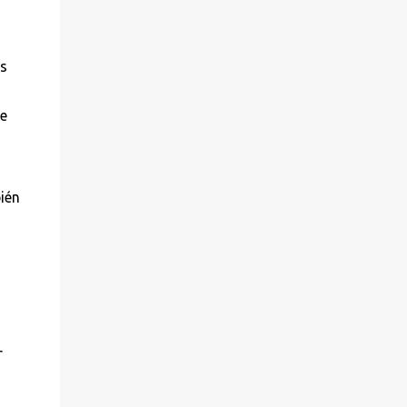
,
as
te
ién
r