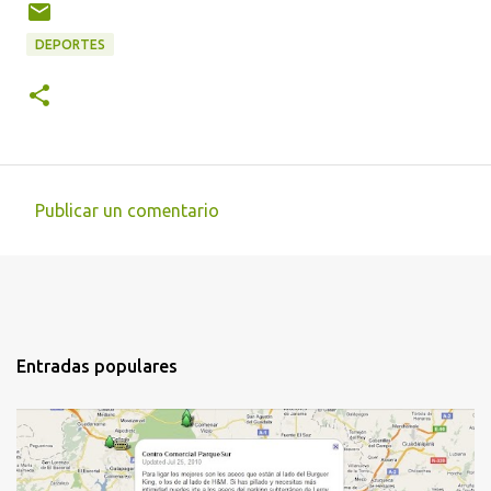
DEPORTES
Publicar un comentario
C
o
m
e
n
Entradas populares
t
a
r
i