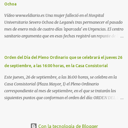
Ochoa
cementerio de Butarque". Más información
Vídeo www.eldiario.es Una mujer falleció en el Hospital
Universitario Severo Ochoa de Leganés tras permanecer el pasado
mes de enero más de cuatro días 'aparcada' en Urgencias. El centro
sanitario argumenta que en esas fechas registró un repunte de las
patologías propias del invierno. El trágico suceso lo publica
diario.es Las paciente, recién operada del corazón, sufrió una
arritmia y agravamiento de su dolencia por culpa de un resfriado.
Orden del Día del Pleno Ordinario que se celebrará el jueves 26
Por ello, la ingresaron a finales del año pasado en el Hospital
de septiembre, a las 16:00 horas, en la Casa Consistorial
donde permaneció un día en la antesala de Urgencias, en una
cama, en el pasillo, sin mantas y sin poder descansar. Su hija, que
Este jueves, 26 de septiembre, a las 16:00 horas, se celebra en la
ha denunciado el caso y que grabó un vídeo de la situación
Casa Consistorial (Plaza Mayor, 1) el Pleno Ordinario
extrema, aseguró que los pasillos estaban repletos de enfermos y
correspondiente al mes de septiembre, en el que se tratarán los
que faltaban médicos por las vacaciones de Navidad, además de
siguientes puntos que conforman el orden del día: ORDEN DEL DÍA
haber alas del hospital cerradas. En el segundo ingreso, el 31 de
1º.- Aprobación de las actas de las sesiones celebradas los días: - 20
diciembre, la mujer permanece 4 días en Urgencias, tal es el
y 21 de junio, sesión extraordinaria. - 27 de junio de 2013, sesión
colapso del hospital público. Al ...
ordinaria. - 27 de junio de 2013, sesión extraordinaria. - 12 de julio
de 2013, sesión extraordinaria. - 25 de julio de 2013, sesión
Con la tecnología de Blogger