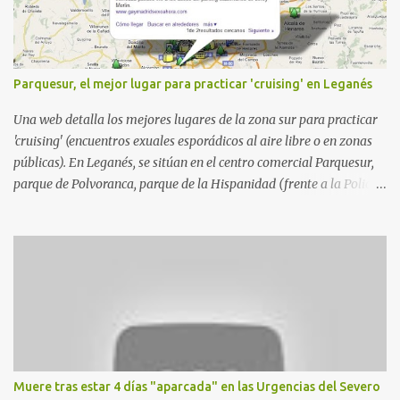
o
s
Parquesur, el mejor lugar para practicar 'cruising' en Leganés
Una web detalla los mejores lugares de la zona sur para practicar
'cruising' (encuentros exuales esporádicos al aire libre o en zonas
públicas). En Leganés, se sitúan en el centro comercial Parquesur,
parque de Polvoranca, parque de la Hispanidad (frente a la Policía
Local) y en los caminos entre el cementerio de Butarque y Plaza
Nueva. Esto es lo que indica esta información recopilada por los
propios practicantes. 'Ante la crisis, disfrute' , señalan. "Cruising:
Parquesur: para ligar baños junto a Burger King o H&M. Y si has
pillado pareja ocacional, parking subterráneo de Leroy Merlin.
Otro espacio para el 'cruising' es enfrente al tanatorio (junto al
estadio municipal de Butarque) y caminos entre el estadio y Plaza
Nueva. Otro lugar: Escombrera de Polvoranca, entre Leganés y
Móstoles También en el parque de la Hispanidad, situado frente a
Muere tras estar 4 días "aparcada" en las Urgencias del Severo
la Policía Local de Leganés de la calle Chile, 1, y junto al