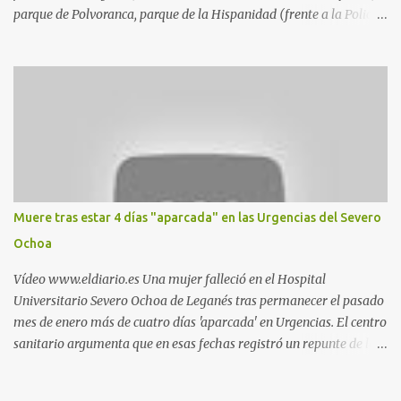
parque de Polvoranca, parque de la Hispanidad (frente a la Policía
Local) y en los caminos entre el cementerio de Butarque y Plaza
Nueva. Esto es lo que indica esta información recopilada por los
propios practicantes. 'Ante la crisis, disfrute' , señalan. "Cruising:
Parquesur: para ligar baños junto a Burger King o H&M. Y si has
pillado pareja ocacional, parking subterráneo de Leroy Merlin.
Otro espacio para el 'cruising' es enfrente al tanatorio (junto al
estadio municipal de Butarque) y caminos entre el estadio y Plaza
Nueva. Otro lugar: Escombrera de Polvoranca, entre Leganés y
Móstoles También en el parque de la Hispanidad, situado frente a
Muere tras estar 4 días "aparcada" en las Urgencias del Severo
la Policía Local de Leganés de la calle Chile, 1, y junto al
Ochoa
cementerio de Butarque". Más información
Vídeo www.eldiario.es Una mujer falleció en el Hospital
Universitario Severo Ochoa de Leganés tras permanecer el pasado
mes de enero más de cuatro días 'aparcada' en Urgencias. El centro
sanitario argumenta que en esas fechas registró un repunte de las
patologías propias del invierno. El trágico suceso lo publica
diario.es Las paciente, recién operada del corazón, sufrió una