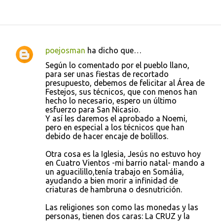
poejosman
ha dicho que…
C
Según lo comentado por el pueblo llano,
o
para ser unas fiestas de recortado
presupuesto, debemos de felicitar al Área de
m
Festejos, sus técnicos, que con menos han
e
hecho lo necesario, espero un último
esfuerzo para San Nicasio.
n
Y así les daremos el aprobado a Noemi,
t
pero en especial a los técnicos que han
debido de hacer encaje de bolillos.
a
r
Otra cosa es la Iglesia, Jesús no estuvo hoy
en Cuatro Vientos -mi barrio natal- mando a
i
un aguacilillo,tenía trabajo en Somália,
o
ayudando a bien morir a infinidad de
criaturas de hambruna o desnutrición.
s
Las religiones son como las monedas y las
personas, tienen dos caras: La CRUZ y la