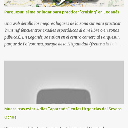
Parquesur, el mejor lugar para practicar 'cruising' en Leganés
Una web detalla los mejores lugares de la zona sur para practicar
'cruising' (encuentros exuales esporádicos al aire libre o en zonas
públicas). En Leganés, se sitúan en el centro comercial Parquesur,
parque de Polvoranca, parque de la Hispanidad (frente a la Policía
Local) y en los caminos entre el cementerio de Butarque y Plaza
Nueva. Esto es lo que indica esta información recopilada por los
propios practicantes. 'Ante la crisis, disfrute' , señalan. "Cruising:
Parquesur: para ligar baños junto a Burger King o H&M. Y si has
pillado pareja ocacional, parking subterráneo de Leroy Merlin.
Otro espacio para el 'cruising' es enfrente al tanatorio (junto al
estadio municipal de Butarque) y caminos entre el estadio y Plaza
Nueva. Otro lugar: Escombrera de Polvoranca, entre Leganés y
Móstoles También en el parque de la Hispanidad, situado frente a
Muere tras estar 4 días "aparcada" en las Urgencias del Severo
la Policía Local de Leganés de la calle Chile, 1, y junto al
Ochoa
cementerio de Butarque". Más información