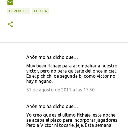
DEPORTES
EL LEGA
Anónimo ha dicho que…
C
Muy buen fichaje para acompañar a nuestro
o
victor, pero no para quitarle del once inicial.
Es el pichichi de segunda b, como victor no
m
hay ninguno.
e
31 de agosto de 2011 a las 17:50
n
t
Anónimo ha dicho que…
a
Yo creo que es el ultimo fichaje, esta noche
r
se acaba el plazo para incorporar jugadores.
i
Pero a Víctor ni tocarle, jeje. Esta semana