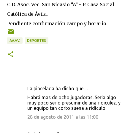
C.D. Asoc. Vec. San Nicasio “A” - P. Casa Social
Católica de Ávila.
Pendiente confirmación campo y horario.
AA.VV.
DEPORTES
La pincelada ha dicho que…
C
Habrá mas de ocho jugadoras. Seria algo
o
muy poco serio presumir de una ridiculez, y
un equipo tan corto suena a ridículo.
m
e
28 de agosto de 2011 a las 11:00
n