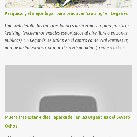
Parquesur, el mejor lugar para practicar 'cruising' en Leganés
Una web detalla los mejores lugares de la zona sur para practicar
'cruising' (encuentros exuales esporádicos al aire libre o en zonas
públicas). En Leganés, se sitúan en el centro comercial Parquesur,
parque de Polvoranca, parque de la Hispanidad (frente a la Policía
Local) y en los caminos entre el cementerio de Butarque y Plaza
Nueva. Esto es lo que indica esta información recopilada por los
propios practicantes. 'Ante la crisis, disfrute' , señalan. "Cruising:
Parquesur: para ligar baños junto a Burger King o H&M. Y si has
pillado pareja ocacional, parking subterráneo de Leroy Merlin.
Otro espacio para el 'cruising' es enfrente al tanatorio (junto al
estadio municipal de Butarque) y caminos entre el estadio y Plaza
Nueva. Otro lugar: Escombrera de Polvoranca, entre Leganés y
Móstoles También en el parque de la Hispanidad, situado frente a
Muere tras estar 4 días "aparcada" en las Urgencias del Severo
la Policía Local de Leganés de la calle Chile, 1, y junto al
Ochoa
cementerio de Butarque". Más información