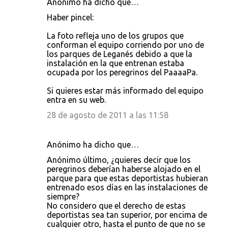
t
Anónimo ha dicho que…
a
Haber pincel:
r
La foto refleja uno de los grupos que
i
conforman el equipo corriendo por uno de
los parques de Leganés debido a que la
o
instalación en la que entrenan estaba
s
ocupada por los peregrinos del PaaaaPa.
Si quieres estar más informado del equipo
entra en su web.
28 de agosto de 2011 a las 11:58
Anónimo ha dicho que…
Anónimo último, ¿quieres decir que los
peregrinos deberían haberse alojado en el
parque para que estas deportistas hubieran
entrenado esos días en las instalaciones de
siempre?
No considero que el derecho de estas
deportistas sea tan superior, por encima de
cualquier otro, hasta el punto de que no se