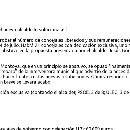
nuevo alcalde lo soluciona así:
robar el número de concejales liberados y sus remuneraciones
 4 de julio. Habrá 21 concejales con dedicación exclusiva, uno
e abstuvo en la propuesta presentada por el alcalde, Jesús Gó
 Montoya, que en un principio se abstuvo, se opuso finalmente
"reparo" de la Interventora municial que advirtió de la necesi
 hacer frente a estas nuevas retribuciones. Gómez respondió
n breve se llevará acabo.
ción exclusiva (contando el alcalde); PSOE, 5 de 8; ULEG, 3 de 
cejales de gobierno con delegación (13): 60.609 euros.