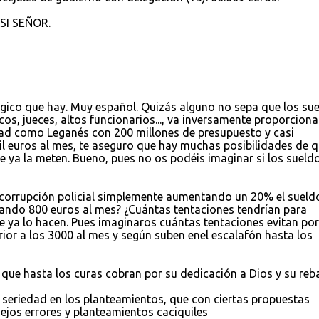
SI SEÑOR.
ico que hay. Muy español. Quizás alguno no sepa que los su
cos, jueces, altos funcionarios..., va inversamente proporcional
udad como Leganés con 200 millones de presupuesto y casi
il euros al mes, te aseguro que hay muchas posibilidades de 
ue ya la meten. Bueno, pues no os podéis imaginar si los sueld
corrupción policial simplemente aumentando un 20% el sueld
nando 800 euros al mes? ¿Cuántas tentaciones tendrían para
e ya lo hacen. Pues imaginaros cuántas tentaciones evitan po
rior a los 3000 al mes y según suben enel escalafón hasta los
 que hasta los curas cobran por su dedicación a Dios y su reb
eriedad en los planteamientos, que con ciertas propuestas
iejos errores y planteamientos caciquiles