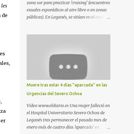
zona sur para practicar 'cruising' (encuentros
 les
exuales esporádicos al aire libre o en zonas
 de
públicas). En Leganés, se sitúan en el centro
comercial Parquesur, parque de Polvoranca,
parque de la Hispanidad (frente a la Policía
Local) y en los caminos entre el cementerio
de Butarque y Plaza Nueva. Esto es lo que
indica esta información recopilada por los
es
propios practicantes. 'Ante la crisis, disfrute' ,
ales,
señalan. "Cruising: Parquesur: para ligar
baños junto a Burger King o H&M. Y si has
pillado pareja ocacional, parking
Muere tras estar 4 días "aparcada" en las
subterráneo de Leroy Merlin. Otro espacio
Urgencias del Severo Ochoa
para el 'cruising' es enfrente al tanatorio
,
(junto al estadio municipal de Butarque) y
Vídeo www.eldiario.es Una mujer falleció en
caminos entre el estadio y Plaza Nueva. Otro
nza
el Hospital Universitario Severo Ochoa de
lugar: Escombrera de Polvoranca, entre
Leganés tras permanecer el pasado mes de
er
Leganés y Móstoles También en el parque de
enero más de cuatro días 'aparcada' en
la Hispanidad, situado frente a la Policía