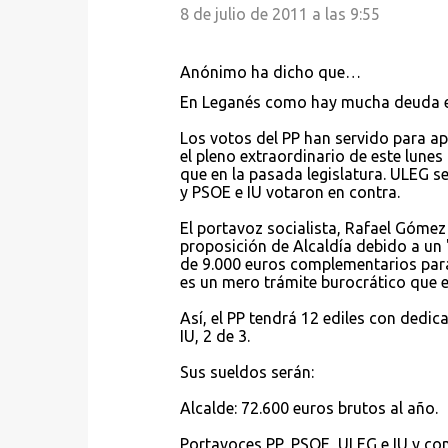
8 de julio de 2011 a las 9:55
a
r
Anónimo ha dicho que…
i
En Leganés como hay mucha deuda el 
o
s
Los votos del PP han servido para ap
el pleno extraordinario de este lunes
que en la pasada legislatura. ULEG s
y PSOE e IU votaron en contra.
El portavoz socialista, Rafael Gómez
proposición de Alcaldía debido a un 
de 9.000 euros complementarios para
es un mero trámite burocrático que e
Así, el PP tendrá 12 ediles con dedica
IU, 2 de 3.
Sus sueldos serán:
Alcalde: 72.600 euros brutos al año.
Portavoces PP, PSOE, ULEG e IU y con