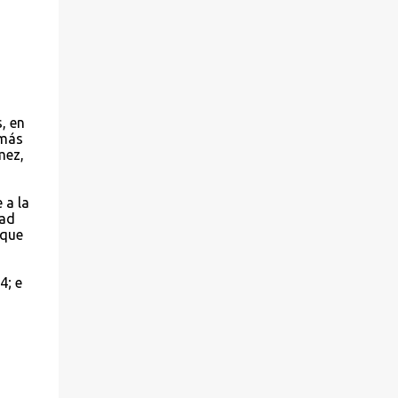
, en
 más
mez,
 a la
dad
 que
4; e