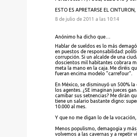
ESTO ES APRETARSE EL CINTURON, 
8 de julio de 2011 a las 10:14
Anónimo ha dicho que…
Hablar de sueldos es lo más demagóg
en puestos de responsabilidad: políti
corrupción. Si un alcalde de una ci
doscientos mil habitantes cobrara m
meta la mano en la caja. Me diréis q
fueran encima modelo "carrefour".
En México, se disminuyó un 500% la 
los agentes. ¿SE imaginan jueces ga
camibar sus setnencias? Me dirán qu
tiene un salario bastante digno: supe
10.000 al mes.
Y que no me digan lo de la vocación,
Menos populismo, demagogia y más s
volvemos a las cavernas y a repetir v