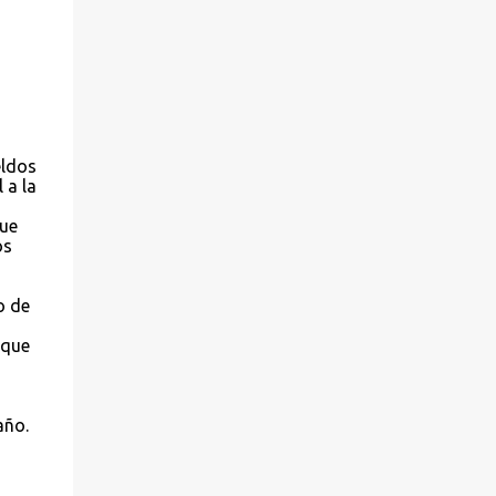
eldos
 a la
que
os
o de
rque
año.