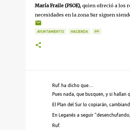
María Fraile (PSOE),
quien ofreció a los 
necesidades en la zona Sur siguen siend
AYUNTAMIENTO
HACIENDA
PP
Ruf. ha dicho que…
C
Pues nada, que busquen, y si hallan 
o
El Plan del Sur lo copiarán, cambiand
m
e
En Leganés a seguir "desenchufando,
n
Ruf.
t