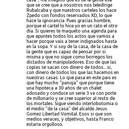
que se cree que a nosotros nos teledirige
Rubalcaba y que nuestros carteles los hace
Zpedo con fondos reservados XD, lo que
hace la ignorancia. Pues gracias hombre,
porque el cartel lo hice yo en un rato el otro
dia. Si quieres te maqueto una agenda para
que apuntes todos los actos que vamos a
hacer porque vais a tener indignados hasta
en la sopa. Y si soy de la casa, de la casa de
la gente que es capaz de pensar por si
misma y que no sigue como borregos los
dictados de manipuladores. Eso de que las
copias se sacan con dinero de todos... si,
con dinero de todos los que las hacemos en
nuestras casas. Lo que pasa en este pais es
que hay mucho "panoja" que porque tiene
una hipoteca a 30 años de un chalet
adosado y conduce un serie 3 va con porte
de millonario y se cree superior al resto de
los mortales. Sigue viendo interlobotomia o
el medio "de la casa" del alcalde Jesus
Gomez Libertad Vomital. Esos si que son
medios veraces, y objetivos, hasta Franco
estaria orgulloso.