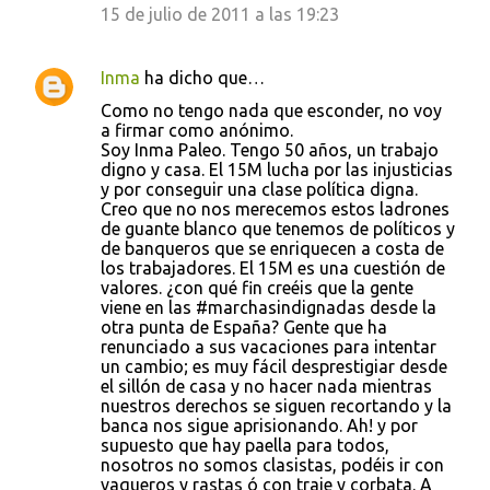
15 de julio de 2011 a las 19:23
Inma
ha dicho que…
Como no tengo nada que esconder, no voy
a firmar como anónimo.
Soy Inma Paleo. Tengo 50 años, un trabajo
digno y casa. El 15M lucha por las injusticias
y por conseguir una clase política digna.
Creo que no nos merecemos estos ladrones
de guante blanco que tenemos de políticos y
de banqueros que se enriquecen a costa de
los trabajadores. El 15M es una cuestión de
valores. ¿con qué fin creéis que la gente
viene en las #marchasindignadas desde la
otra punta de España? Gente que ha
renunciado a sus vacaciones para intentar
un cambio; es muy fácil desprestigiar desde
el sillón de casa y no hacer nada mientras
nuestros derechos se siguen recortando y la
banca nos sigue aprisionando. Ah! y por
supuesto que hay paella para todos,
nosotros no somos clasistas, podéis ir con
vaqueros y rastas ó con traje y corbata. A