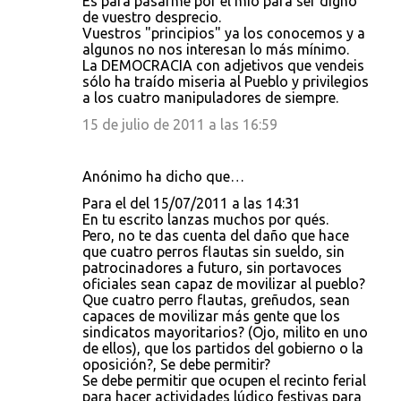
Es para pasarme por el mío para ser digno
de vuestro desprecio.
Vuestros "principios" ya los conocemos y a
algunos no nos interesan lo más mínimo.
La DEMOCRACIA con adjetivos que vendeis
sólo ha traído miseria al Pueblo y privilegios
a los cuatro manipuladores de siempre.
15 de julio de 2011 a las 16:59
Anónimo ha dicho que…
Para el del 15/07/2011 a las 14:31
En tu escrito lanzas muchos por qués.
Pero, no te das cuenta del daño que hace
que cuatro perros flautas sin sueldo, sin
patrocinadores a futuro, sin portavoces
oficiales sean capaz de movilizar al pueblo?
Que cuatro perro flautas, greñudos, sean
capaces de movilizar más gente que los
sindicatos mayoritarios? (Ojo, milito en uno
de ellos), que los partidos del gobierno o la
oposición?, Se debe permitir?
Se debe permitir que ocupen el recinto ferial
para hacer actividades lúdico festivas para