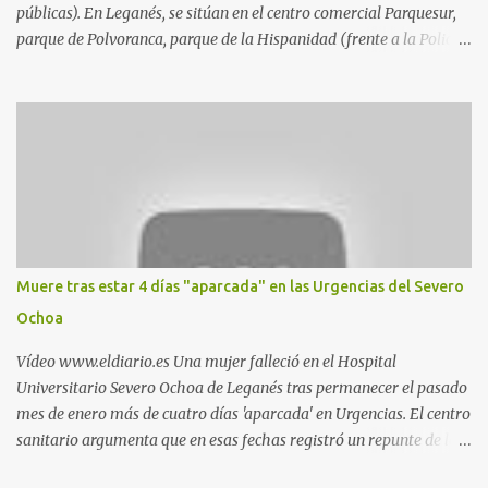
públicas). En Leganés, se sitúan en el centro comercial Parquesur,
parque de Polvoranca, parque de la Hispanidad (frente a la Policía
Local) y en los caminos entre el cementerio de Butarque y Plaza
Nueva. Esto es lo que indica esta información recopilada por los
propios practicantes. 'Ante la crisis, disfrute' , señalan. "Cruising:
Parquesur: para ligar baños junto a Burger King o H&M. Y si has
pillado pareja ocacional, parking subterráneo de Leroy Merlin.
Otro espacio para el 'cruising' es enfrente al tanatorio (junto al
estadio municipal de Butarque) y caminos entre el estadio y Plaza
Nueva. Otro lugar: Escombrera de Polvoranca, entre Leganés y
Móstoles También en el parque de la Hispanidad, situado frente a
Muere tras estar 4 días "aparcada" en las Urgencias del Severo
la Policía Local de Leganés de la calle Chile, 1, y junto al
Ochoa
cementerio de Butarque". Más información
Vídeo www.eldiario.es Una mujer falleció en el Hospital
Universitario Severo Ochoa de Leganés tras permanecer el pasado
mes de enero más de cuatro días 'aparcada' en Urgencias. El centro
sanitario argumenta que en esas fechas registró un repunte de las
patologías propias del invierno. El trágico suceso lo publica