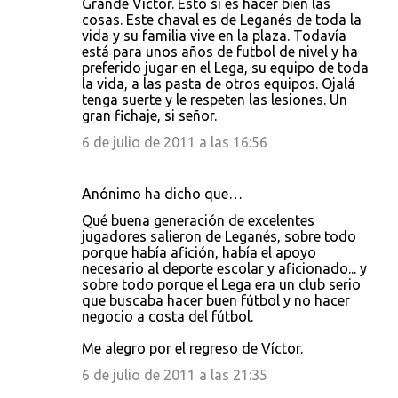
Grande Victor. Esto si es hacer bien las
o
cosas. Este chaval es de Leganés de toda la
vida y su familia vive en la plaza. Todavía
m
está para unos años de futbol de nivel y ha
e
preferido jugar en el Lega, su equipo de toda
la vida, a las pasta de otros equipos. Ojalá
n
tenga suerte y le respeten las lesiones. Un
t
gran fichaje, si señor.
a
6 de julio de 2011 a las 16:56
r
i
Anónimo ha dicho que…
o
Qué buena generación de excelentes
s
jugadores salieron de Leganés, sobre todo
porque había afición, había el apoyo
necesario al deporte escolar y aficionado... y
sobre todo porque el Lega era un club serio
que buscaba hacer buen fútbol y no hacer
negocio a costa del fútbol.
Me alegro por el regreso de Víctor.
6 de julio de 2011 a las 21:35