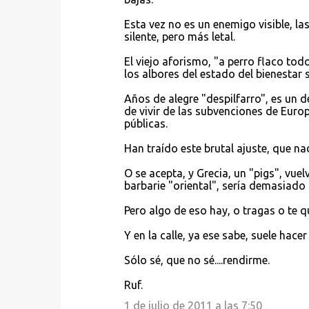
s
Esta vez no es un enemigo visible, la
silente, pero más letal.
El viejo aforismo, "a perro flaco tod
los albores del estado del bienestar 
Años de alegre "despilfarro", es un 
de vivir de las subvenciones de Euro
públicas.
Han traído este brutal ajuste, que nad
O se acepta, y Grecia, un "pigs", vuel
barbarie "oriental", sería demasiado f
Pero algo de eso hay, o tragas o te q
Y en la calle, ya ese sabe, suele hace
Sólo sé, que no sé....rendirme.
Ruf.
1 de julio de 2011 a las 7:50