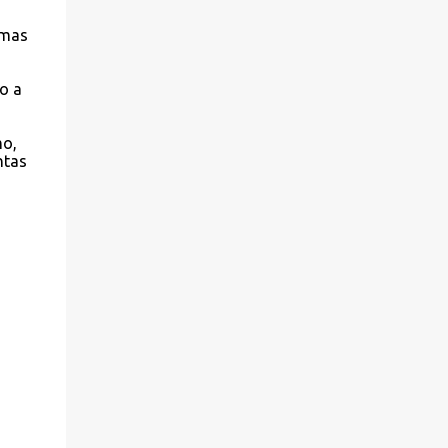
 mas
o a
mo,
ntas