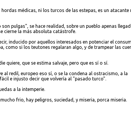
s hordas médicas, ni los turcos de las estepas, es un atacante
o son pulgas", se hace realidad, sobre un pueblo apenas llegad
se cierne la más absoluta catástrofe.
decir, inducido por aquellos interesados en potenciar el consu
pa, como si los teutones regalaran algo, y de trampear las cue
ie quiere, que se estima salvaje, pero que es sí o sí.
ve al redil, europeo eso sí, o se la condena al ostracismo, a la
ácil e injusto decir que volvería al "pasado turco".
uedas a la intemperie.
r mucho frio, hay peligros, suciedad, y miseria, porca miseria.