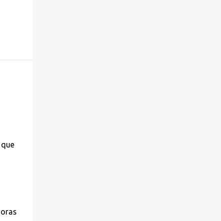
í que
horas