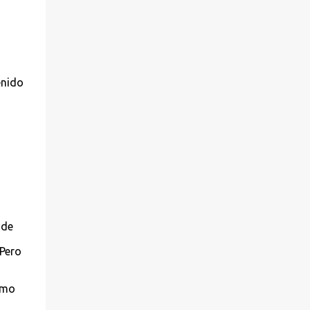
enido
 de
 Pero
smo