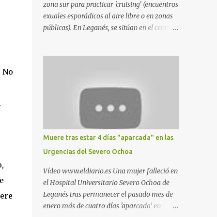
zona sur para practicar 'cruising' (encuentros
exuales esporádicos al aire libre o en zonas
públicas). En Leganés, se sitúan en el centro
comercial Parquesur, parque de Polvoranca,
parque de la Hispanidad (frente a la Policía
Local) y en los caminos entre el cementerio
. No
de Butarque y Plaza Nueva. Esto es lo que
indica esta información recopilada por los
propios practicantes. 'Ante la crisis, disfrute' ,
l
señalan. "Cruising: Parquesur: para ligar
baños junto a Burger King o H&M. Y si has
pillado pareja ocacional, parking
Muere tras estar 4 días "aparcada" en las
subterráneo de Leroy Merlin. Otro espacio
Urgencias del Severo Ochoa
para el 'cruising' es enfrente al tanatorio
,
(junto al estadio municipal de Butarque) y
Vídeo www.eldiario.es Una mujer falleció en
caminos entre el estadio y Plaza Nueva. Otro
e
el Hospital Universitario Severo Ochoa de
lugar: Escombrera de Polvoranca, entre
Leganés tras permanecer el pasado mes de
iere
Leganés y Móstoles También en el parque de
enero más de cuatro días 'aparcada' en
la Hispanidad, situado frente a la Policía