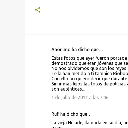
Anónimo ha dicho que…
C
Estas fotos que ayer fueron portada 
o
demostrado que eran jóvenes que se 
No nos olvidemos que son los reyes 
m
Te la han metido a ti tambien Rioboo
e
Con ello no quiero decir que durante
Sin ir más lejos las fotos de policia
n
son auténticas...
t
1 de julio de 2011 a las 7:46
a
r
Ruf. ha dicho que…
i
La vieja Hélade, llamada en su día, 
o
bajas.