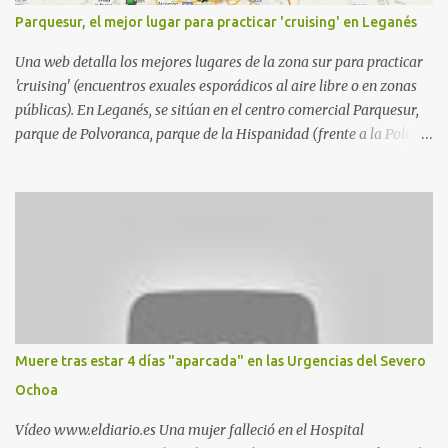
Parquesur, el mejor lugar para practicar 'cruising' en Leganés
Una web detalla los mejores lugares de la zona sur para practicar
'cruising' (encuentros exuales esporádicos al aire libre o en zonas
públicas). En Leganés, se sitúan en el centro comercial Parquesur,
parque de Polvoranca, parque de la Hispanidad (frente a la Policía
Local) y en los caminos entre el cementerio de Butarque y Plaza
Nueva. Esto es lo que indica esta información recopilada por los
propios practicantes. 'Ante la crisis, disfrute' , señalan. "Cruising:
Parquesur: para ligar baños junto a Burger King o H&M. Y si has
pillado pareja ocacional, parking subterráneo de Leroy Merlin.
Otro espacio para el 'cruising' es enfrente al tanatorio (junto al
estadio municipal de Butarque) y caminos entre el estadio y Plaza
Nueva. Otro lugar: Escombrera de Polvoranca, entre Leganés y
Móstoles También en el parque de la Hispanidad, situado frente a
Muere tras estar 4 días "aparcada" en las Urgencias del Severo
la Policía Local de Leganés de la calle Chile, 1, y junto al
Ochoa
cementerio de Butarque". Más información
Vídeo www.eldiario.es Una mujer falleció en el Hospital