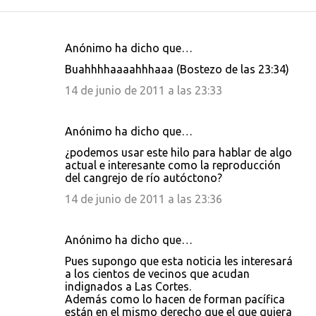
Anónimo ha dicho que…
C
Buahhhhaaaahhhaaa (Bostezo de las 23:34)
o
14 de junio de 2011 a las 23:33
m
e
Anónimo ha dicho que…
n
¿podemos usar este hilo para hablar de algo
t
actual e interesante como la reproducción
a
del cangrejo de río autóctono?
r
14 de junio de 2011 a las 23:36
i
o
Anónimo ha dicho que…
s
Pues supongo que esta noticia les interesará
a los cientos de vecinos que acudan
indignados a Las Cortes.
Además como lo hacen de forman pacífica
están en el mismo derecho que el que quiera