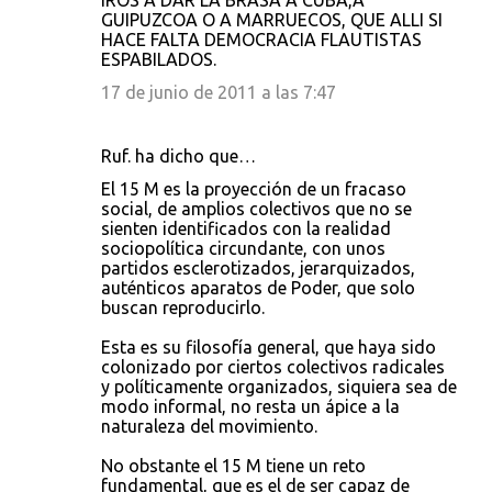
IROS A DAR LA BRASA A CUBA,A
GUIPUZCOA O A MARRUECOS, QUE ALLI SI
HACE FALTA DEMOCRACIA FLAUTISTAS
ESPABILADOS.
17 de junio de 2011 a las 7:47
Ruf. ha dicho que…
El 15 M es la proyección de un fracaso
social, de amplios colectivos que no se
sienten identificados con la realidad
sociopolítica circundante, con unos
partidos esclerotizados, jerarquizados,
auténticos aparatos de Poder, que solo
buscan reproducirlo.
Esta es su filosofía general, que haya sido
colonizado por ciertos colectivos radicales
y políticamente organizados, siquiera sea de
modo informal, no resta un ápice a la
naturaleza del movimiento.
No obstante el 15 M tiene un reto
fundamental, que es el de ser capaz de