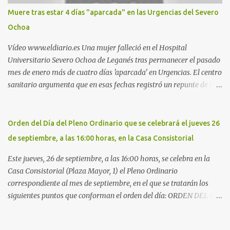
Móstoles También en el parque de la Hispanidad, situado frente a
Muere tras estar 4 días "aparcada" en las Urgencias del Severo
la Policía Local de Leganés de la calle Chile, 1, y junto al
Ochoa
cementerio de Butarque". Más información
Vídeo www.eldiario.es Una mujer falleció en el Hospital
Universitario Severo Ochoa de Leganés tras permanecer el pasado
mes de enero más de cuatro días 'aparcada' en Urgencias. El centro
sanitario argumenta que en esas fechas registró un repunte de las
patologías propias del invierno. El trágico suceso lo publica
diario.es Las paciente, recién operada del corazón, sufrió una
arritmia y agravamiento de su dolencia por culpa de un resfriado.
Orden del Día del Pleno Ordinario que se celebrará el jueves 26
Por ello, la ingresaron a finales del año pasado en el Hospital
de septiembre, a las 16:00 horas, en la Casa Consistorial
donde permaneció un día en la antesala de Urgencias, en una
cama, en el pasillo, sin mantas y sin poder descansar. Su hija, que
Este jueves, 26 de septiembre, a las 16:00 horas, se celebra en la
ha denunciado el caso y que grabó un vídeo de la situación
Casa Consistorial (Plaza Mayor, 1) el Pleno Ordinario
extrema, aseguró que los pasillos estaban repletos de enfermos y
correspondiente al mes de septiembre, en el que se tratarán los
que faltaban médicos por las vacaciones de Navidad, además de
siguientes puntos que conforman el orden del día: ORDEN DEL DÍA
haber alas del hospital cerradas. En el segundo ingreso, el 31 de
1º.- Aprobación de las actas de las sesiones celebradas los días: - 20
diciembre, la mujer permanece 4 días en Urgencias, tal es el
y 21 de junio, sesión extraordinaria. - 27 de junio de 2013, sesión