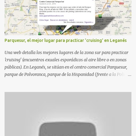
r
i
o
s
Parquesur, el mejor lugar para practicar 'cruising' en Leganés
Una web detalla los mejores lugares de la zona sur para practicar
'cruising' (encuentros exuales esporádicos al aire libre o en zonas
públicas). En Leganés, se sitúan en el centro comercial Parquesur,
parque de Polvoranca, parque de la Hispanidad (frente a la Policía
Local) y en los caminos entre el cementerio de Butarque y Plaza
Nueva. Esto es lo que indica esta información recopilada por los
propios practicantes. 'Ante la crisis, disfrute' , señalan. "Cruising:
Parquesur: para ligar baños junto a Burger King o H&M. Y si has
pillado pareja ocacional, parking subterráneo de Leroy Merlin.
Otro espacio para el 'cruising' es enfrente al tanatorio (junto al
estadio municipal de Butarque) y caminos entre el estadio y Plaza
Nueva. Otro lugar: Escombrera de Polvoranca, entre Leganés y