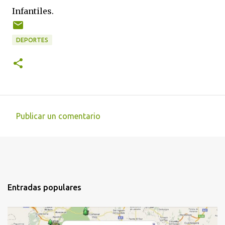
Infantiles.
DEPORTES
Publicar un comentario
C
o
m
e
n
Entradas populares
t
a