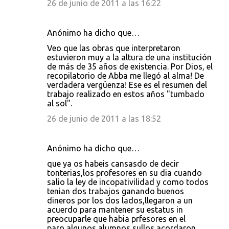
26 de junio de 2011 a las 16:22
Anónimo ha dicho que…
Veo que las obras que interpretaron
estuvieron muy a la altura de una institución
de más de 35 años de existencia. Por Dios, el
recopilatorio de Abba me llegó al alma! De
verdadera vergüenza! Ese es el resumen del
trabajo realizado en estos años "tumbado
al sol".
26 de junio de 2011 a las 18:52
Anónimo ha dicho que…
que ya os habeis cansasdo de decir
tonterias,los profesores en su dia cuando
salio la ley de incopativilidad y como todos
tenian dos trabajos ganando buenos
dineros por los dos lados,llegaron a un
acuerdo para mantener su estatus in
preocuparle que habia prfesores en el
paro,algunos alumnos sullos,acordaron