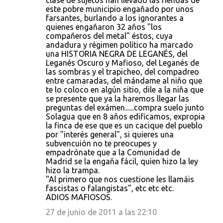
clase de sujetos han llevado las riendas de
este pobre municipio engañado por unos
farsantes, burlando a los ignorantes a
quienes engañaron 32 años "los
compañeros del metal" éstos, cuya
andadura y régimen político ha marcado
una HISTORIA NEGRA DE LEGANÉS, del
Leganés Oscuro y Mafioso, del Leganés de
las sombras y el trapicheo, del compadreo
entre camaradas, del mándame al niño que
te lo coloco en algún sitio, dile a la niña que
se presente que ya la haremos llegar las
preguntas del exámen......compra suelo junto
Solagua que en 8 años edificamos, expropia
la finca de ese que es un cacique del pueblo
por "interés general", si quieres una
subvencuión no te preocupes y
empadrónate que a la Comunidad de
Madrid se la engaña fácil, quien hizo la ley
hizo la trampa.
"Al primero que nos cuestione les llamáis
fascistas o falangistas", etc etc etc.
ADIOS MAFIOSOS.
27 de junio de 2011 a las 22:10