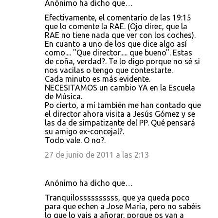
Anónimo ha dicho que…
Efectivamente, el comentario de las 19:15
que lo comente la RAE. (Ojo direc, que la
RAE no tiene nada que ver con los coches).
En cuanto a uno de los que dice algo así
como.... "Que director..... que bueno". Estas
de coña, verdad?. Te lo digo porque no sé si
nos vacilas o tengo que contestarte.
Cada minuto es más evidente.
NECESITAMOS un cambio YA en la Escuela
de Música.
Po cierto, a mí también me han contado que
el director ahora visita a Jesús Gómez y se
las da de simpatizante del PP. Qué pensará
su amigo ex-concejal?.
Todo vale. O no?.
27 de junio de 2011 a las 2:13
Anónimo ha dicho que…
Tranquilossssssssss, que ya queda poco
para que echen a Jose María, pero no sabéis
lo que lo vais a añorar, porque os van a