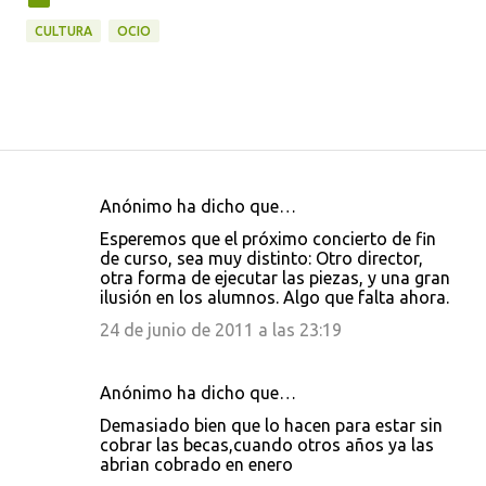
CULTURA
OCIO
Anónimo ha dicho que…
C
Esperemos que el próximo concierto de fin
o
de curso, sea muy distinto: Otro director,
otra forma de ejecutar las piezas, y una gran
m
ilusión en los alumnos. Algo que falta ahora.
e
24 de junio de 2011 a las 23:19
n
t
Anónimo ha dicho que…
a
Demasiado bien que lo hacen para estar sin
r
cobrar las becas,cuando otros años ya las
i
abrian cobrado en enero