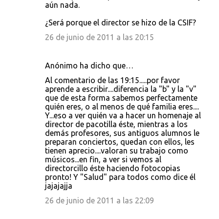
aún nada.
¿Será porque el director se hizo de la CSIF?
26 de junio de 2011 a las 20:15
Anónimo ha dicho que…
Al comentario de las 19:15.....por favor
aprende a escribir....diferencia la "b" y la "v"
que de esta forma sabemos perfectamente
quién eres, o al menos de qué familia eres....
Y...eso a ver quién va a hacer un homenaje al
director de pacotilla éste, mientras a los
demás profesores, sus antiguos alumnos le
preparan conciertos, quedan con ellos, les
tienen aprecio....valoran su trabajo como
músicos...en fin, a ver si vemos al
directorcillo éste haciendo fotocopias
pronto! Y "Salud" para todos como dice él
jajajajja
26 de junio de 2011 a las 22:09