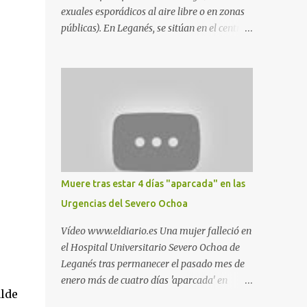
exuales esporádicos al aire libre o en zonas
públicas). En Leganés, se sitúan en el centro
comercial Parquesur, parque de Polvoranca,
parque de la Hispanidad (frente a la Policía
Local) y en los caminos entre el cementerio
de Butarque y Plaza Nueva. Esto es lo que
indica esta información recopilada por los
propios practicantes. 'Ante la crisis, disfrute' ,
señalan. "Cruising: Parquesur: para ligar
baños junto a Burger King o H&M. Y si has
pillado pareja ocacional, parking
Muere tras estar 4 días "aparcada" en las
subterráneo de Leroy Merlin. Otro espacio
Urgencias del Severo Ochoa
para el 'cruising' es enfrente al tanatorio
(junto al estadio municipal de Butarque) y
Vídeo www.eldiario.es Una mujer falleció en
caminos entre el estadio y Plaza Nueva. Otro
el Hospital Universitario Severo Ochoa de
lugar: Escombrera de Polvoranca, entre
Leganés tras permanecer el pasado mes de
Leganés y Móstoles También en el parque de
enero más de cuatro días 'aparcada' en
la Hispanidad, situado frente a la Policía
alde
Urgencias. El centro sanitario argumenta