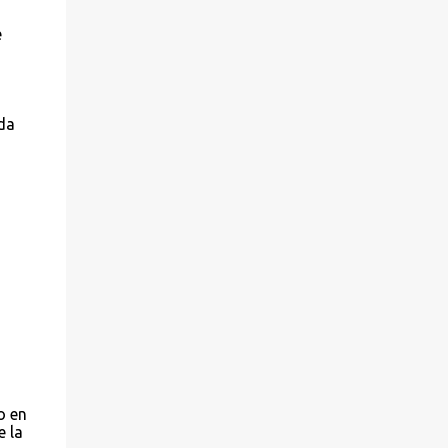
e
uda
o en
e la