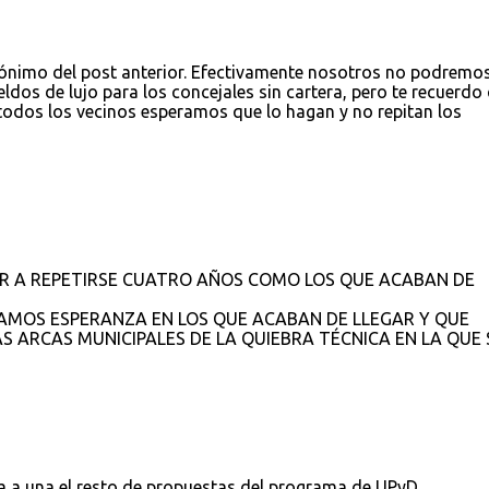
ónimo del post anterior. Efectivamente nosotros no podremo
eldos de lujo para los concejales sin cartera, pero te recuerdo
y todos los vecinos esperamos que lo hagan y no repitan los
R A REPETIRSE CUATRO AÑOS COMO LOS QUE ACABAN DE
AMOS ESPERANZA EN LOS QUE ACABAN DE LLEGAR Y QUE
S ARCAS MUNICIPALES DE LA QUIEBRA TÉCNICA EN LA QUE 
na a una el resto de propuestas del programa de UPyD.