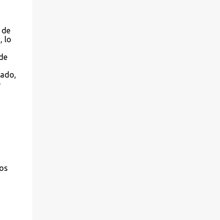
presentado por la Asociación de Amigos del
Pueblo Saharaui. 3º.- Cambio de nombre del
 de
contrato de arrendamiento de la nave nº 7
, lo
del centro de empresas de Leganés ‘Ikebana
de
Animación Ocio y Aventura, S.L.’ a “Awa,
Actions & Events, S.L.’. 4º.- Subsanación del
rado,
error de hecho existente en el acta de la
e
sesión del 10 de enero de 2012, al haberse
omitido, en la redacci...
los