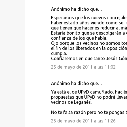
Anónimo ha dicho que…
C
Esperamos que los nuevos concejale
o
haber estado años viendo como se in
que tienen que hacer es reducir al m
m
Estaría bonito que se descolgarán a
e
confianza de los que había.
Ojo porque los vecinos no somos to
n
el fin de los liberados en la oposició
t
cumpla.
Confíaremos en que tanto Jesús Góm
a
25 de mayo de 2011 a las 11:02
r
i
Anónimo ha dicho que…
o
s
Ya está el de UPyD camuflado, hacién
propuestas que UPyD no podrá llevar
vecinos de Leganés.
No te falta razón pero no te pongas
25 de mayo de 2011 a las 11:26