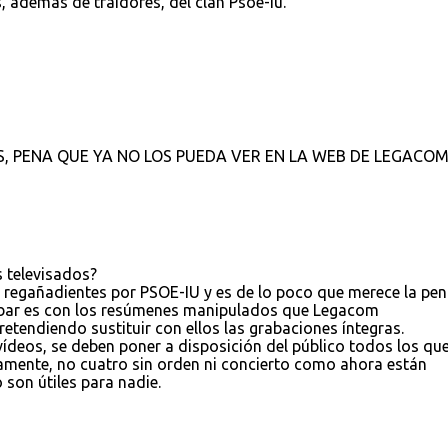
, además de traidores, del clan Psoe-Iu.
 PENA QUE YA NO LOS PUEDA VER EN LA WEB DE LEGACOM
 televisados?
 a regañadientes por PSOE-IU y es de lo poco que merece la pe
abar es con los resúmenes manipulados que Legacom
tendiendo sustituir con ellos las grabaciones íntegras.
vídeos, se deben poner a disposición del público todos los que
mente, no cuatro sin orden ni concierto como ahora están
 son útiles para nadie.