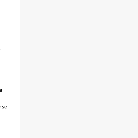
.
na
 se