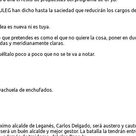
 ULEG han dicho hasta la saciedad que reducirán los cargos d
dea es nueva ni es tuya.
lo que pretendes es como el que no quiere la cosa, poner en d
das y meridianamente claras.
éltalo poco a poco que no se te va a notar.
ovachuela de enchufados.
ximo alcalde de Leganés, Carlos Delgado, será austero y caut
será un buén alcalde y mejor gestor. La batalla la tendrán entr