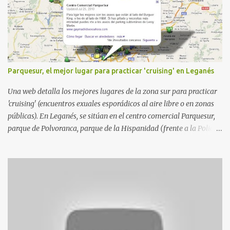
Parquesur, el mejor lugar para practicar 'cruising' en Leganés
Una web detalla los mejores lugares de la zona sur para practicar
'cruising' (encuentros exuales esporádicos al aire libre o en zonas
públicas). En Leganés, se sitúan en el centro comercial Parquesur,
parque de Polvoranca, parque de la Hispanidad (frente a la Policía
Local) y en los caminos entre el cementerio de Butarque y Plaza
Nueva. Esto es lo que indica esta información recopilada por los
propios practicantes. 'Ante la crisis, disfrute' , señalan. "Cruising:
Parquesur: para ligar baños junto a Burger King o H&M. Y si has
pillado pareja ocacional, parking subterráneo de Leroy Merlin.
Otro espacio para el 'cruising' es enfrente al tanatorio (junto al
estadio municipal de Butarque) y caminos entre el estadio y Plaza
Nueva. Otro lugar: Escombrera de Polvoranca, entre Leganés y