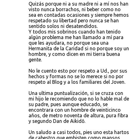
Quizás porque ni a su madre ni a mí nos han
visto nunca borrachos, ni beber como no
sea en contadas ocasiones y siempre hemos
respetado su libertad pero nunca se han
sentido solos ni desatendidos.
Y todos mis sobrinos cuando han tenido
algún problema me han llamado a mí para
que les ayudara, no porque sea una
Hermanita de la Caridad si no porque soy un
hombre, y como dicen en mi tierra buena
gente.
No le cuento esto por respeto a Ud., por sus
hechos y formas no se lo merece si no por
respeto al Blog y a los familiares del Joven.
Una ultima puntualización, si se cruza con
mi hijo le recomiendo que no lo hable mal de
su padre, pues aunque educado, se
encontrara con un hombre de veinticinco
años, de metro noventa de altura, pura fibra
y segundo Dan de Aikidō.
Un saludo a casi todos, pies uno esta hartos
de cabestro que embisten como mansos.