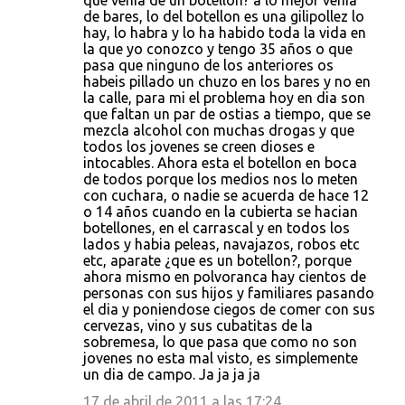
que venia de un botellon? a lo mejor venia
de bares, lo del botellon es una gilipollez lo
hay, lo habra y lo ha habido toda la vida en
la que yo conozco y tengo 35 años o que
pasa que ninguno de los anteriores os
habeis pillado un chuzo en los bares y no en
la calle, para mi el problema hoy en dia son
que faltan un par de ostias a tiempo, que se
mezcla alcohol con muchas drogas y que
todos los jovenes se creen dioses e
intocables. Ahora esta el botellon en boca
de todos porque los medios nos lo meten
con cuchara, o nadie se acuerda de hace 12
o 14 años cuando en la cubierta se hacian
botellones, en el carrascal y en todos los
lados y habia peleas, navajazos, robos etc
etc, aparate ¿que es un botellon?, porque
ahora mismo en polvoranca hay cientos de
personas con sus hijos y familiares pasando
el dia y poniendose ciegos de comer con sus
cervezas, vino y sus cubatitas de la
sobremesa, lo que pasa que como no son
jovenes no esta mal visto, es simplemente
un dia de campo. Ja ja ja ja
17 de abril de 2011 a las 17:24