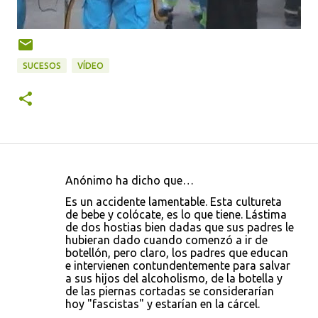
SUCESOS
VÍDEO
Anónimo ha dicho que…
C
Es un accidente lamentable. Esta cultureta
o
de bebe y colócate, es lo que tiene. Lástima
de dos hostias bien dadas que sus padres le
m
hubieran dado cuando comenzó a ir de
e
botellón, pero claro, los padres que educan
e intervienen contundentemente para salvar
n
a sus hijos del alcoholismo, de la botella y
t
de las piernas cortadas se considerarían
hoy "fascistas" y estarían en la cárcel.
a