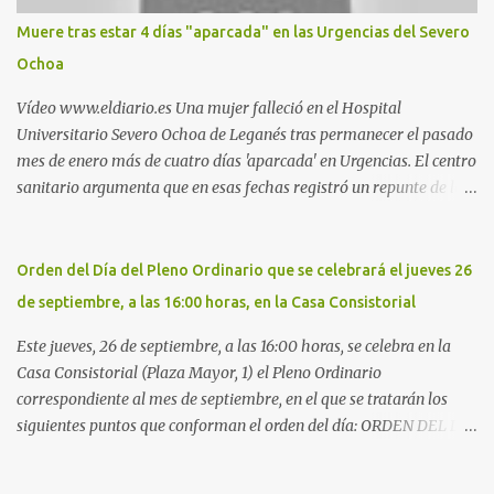
Móstoles También en el parque de la Hispanidad, situado frente a
Muere tras estar 4 días "aparcada" en las Urgencias del Severo
la Policía Local de Leganés de la calle Chile, 1, y junto al
Ochoa
cementerio de Butarque". Más información
Vídeo www.eldiario.es Una mujer falleció en el Hospital
Universitario Severo Ochoa de Leganés tras permanecer el pasado
mes de enero más de cuatro días 'aparcada' en Urgencias. El centro
sanitario argumenta que en esas fechas registró un repunte de las
patologías propias del invierno. El trágico suceso lo publica
diario.es Las paciente, recién operada del corazón, sufrió una
arritmia y agravamiento de su dolencia por culpa de un resfriado.
Orden del Día del Pleno Ordinario que se celebrará el jueves 26
Por ello, la ingresaron a finales del año pasado en el Hospital
de septiembre, a las 16:00 horas, en la Casa Consistorial
donde permaneció un día en la antesala de Urgencias, en una
cama, en el pasillo, sin mantas y sin poder descansar. Su hija, que
Este jueves, 26 de septiembre, a las 16:00 horas, se celebra en la
ha denunciado el caso y que grabó un vídeo de la situación
Casa Consistorial (Plaza Mayor, 1) el Pleno Ordinario
extrema, aseguró que los pasillos estaban repletos de enfermos y
correspondiente al mes de septiembre, en el que se tratarán los
que faltaban médicos por las vacaciones de Navidad, además de
siguientes puntos que conforman el orden del día: ORDEN DEL DÍA
haber alas del hospital cerradas. En el segundo ingreso, el 31 de
1º.- Aprobación de las actas de las sesiones celebradas los días: - 20
diciembre, la mujer permanece 4 días en Urgencias, tal es el
y 21 de junio, sesión extraordinaria. - 27 de junio de 2013, sesión