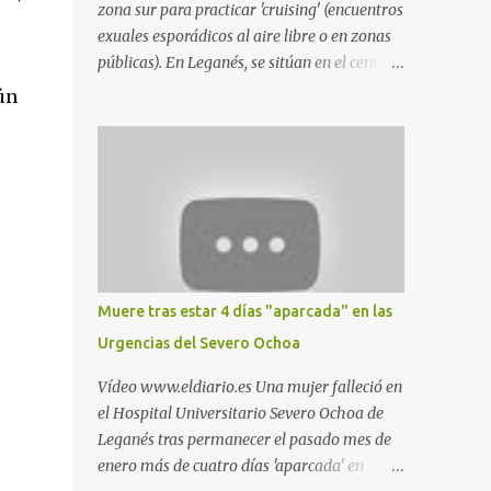
zona sur para practicar 'cruising' (encuentros
exuales esporádicos al aire libre o en zonas
públicas). En Leganés, se sitúan en el centro
comercial Parquesur, parque de Polvoranca,
ún
parque de la Hispanidad (frente a la Policía
Local) y en los caminos entre el cementerio
de Butarque y Plaza Nueva. Esto es lo que
indica esta información recopilada por los
propios practicantes. 'Ante la crisis, disfrute' ,
señalan. "Cruising: Parquesur: para ligar
baños junto a Burger King o H&M. Y si has
pillado pareja ocacional, parking
Muere tras estar 4 días "aparcada" en las
subterráneo de Leroy Merlin. Otro espacio
Urgencias del Severo Ochoa
para el 'cruising' es enfrente al tanatorio
(junto al estadio municipal de Butarque) y
Vídeo www.eldiario.es Una mujer falleció en
caminos entre el estadio y Plaza Nueva. Otro
el Hospital Universitario Severo Ochoa de
lugar: Escombrera de Polvoranca, entre
Leganés tras permanecer el pasado mes de
Leganés y Móstoles También en el parque de
enero más de cuatro días 'aparcada' en
la Hispanidad, situado frente a la Policía