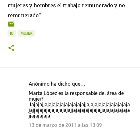
mujeres y hombres el trabajo remunerado y no
remunerado”.
IU
MUJER
Anónimo ha dicho que…
C
Marta López es la responsable del área de
o
mujer?.
Jajajajjajajajajajajajajajajjajajajajajajajajajaja
m
jajjajajajajajajajajajjajajajajajajajjajajajajajaja
e
jjajajajaja.
n
13 de marzo de 2011 a las 13:09
t