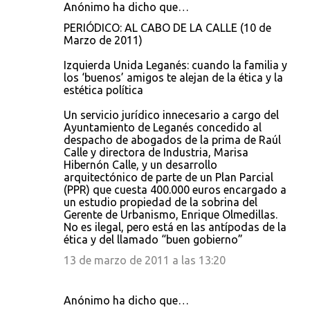
a
Anónimo ha dicho que…
r
PERIÓDICO: AL CABO DE LA CALLE (10 de
i
Marzo de 2011)
o
Izquierda Unida Leganés: cuando la familia y
s
los ‘buenos’ amigos te alejan de la ética y la
estética política
Un servicio jurídico innecesario a cargo del
Ayuntamiento de Leganés concedido al
despacho de abogados de la prima de Raúl
Calle y directora de Industria, Marisa
Hibernón Calle, y un desarrollo
arquitectónico de parte de un Plan Parcial
(PPR) que cuesta 400.000 euros encargado a
un estudio propiedad de la sobrina del
Gerente de Urbanismo, Enrique Olmedillas.
No es ilegal, pero está en las antípodas de la
ética y del llamado “buen gobierno”
13 de marzo de 2011 a las 13:20
Anónimo ha dicho que…