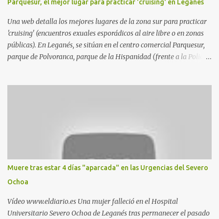
Parquesur, el mejor lugar para practicar 'cruising' en Leganés
Una web detalla los mejores lugares de la zona sur para practicar
'cruising' (encuentros exuales esporádicos al aire libre o en zonas
públicas). En Leganés, se sitúan en el centro comercial Parquesur,
parque de Polvoranca, parque de la Hispanidad (frente a la Policía
Local) y en los caminos entre el cementerio de Butarque y Plaza
Nueva. Esto es lo que indica esta información recopilada por los
propios practicantes. 'Ante la crisis, disfrute' , señalan. "Cruising:
Parquesur: para ligar baños junto a Burger King o H&M. Y si has
pillado pareja ocacional, parking subterráneo de Leroy Merlin.
Otro espacio para el 'cruising' es enfrente al tanatorio (junto al
estadio municipal de Butarque) y caminos entre el estadio y Plaza
Nueva. Otro lugar: Escombrera de Polvoranca, entre Leganés y
Móstoles También en el parque de la Hispanidad, situado frente a
Muere tras estar 4 días "aparcada" en las Urgencias del Severo
la Policía Local de Leganés de la calle Chile, 1, y junto al
Ochoa
cementerio de Butarque". Más información
Vídeo www.eldiario.es Una mujer falleció en el Hospital
Universitario Severo Ochoa de Leganés tras permanecer el pasado