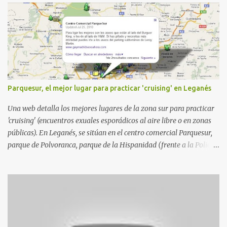
Parquesur, el mejor lugar para practicar 'cruising' en Leganés
Una web detalla los mejores lugares de la zona sur para practicar
'cruising' (encuentros exuales esporádicos al aire libre o en zonas
públicas). En Leganés, se sitúan en el centro comercial Parquesur,
parque de Polvoranca, parque de la Hispanidad (frente a la Policía
Local) y en los caminos entre el cementerio de Butarque y Plaza
Nueva. Esto es lo que indica esta información recopilada por los
propios practicantes. 'Ante la crisis, disfrute' , señalan. "Cruising:
Parquesur: para ligar baños junto a Burger King o H&M. Y si has
pillado pareja ocacional, parking subterráneo de Leroy Merlin.
Otro espacio para el 'cruising' es enfrente al tanatorio (junto al