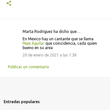
Marta Rodriguez ha dicho que…
C
En Mexico hay un cantante que se llama
o
Pepe Aguilar
que coincidencia, cada quien
bueno en su area
m
e
20 de enero de 2021 a las 1:38
n
Publicar un comentario
t
a
r
i
o
Entradas populares
s