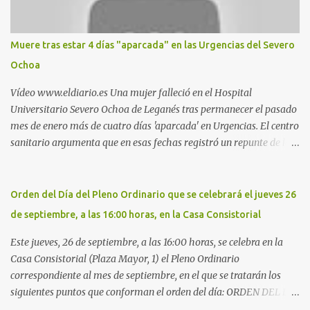
estadio municipal de Butarque) y caminos entre el estadio y Plaza
Nueva. Otro lugar: Escombrera de Polvoranca, entre Leganés y
Móstoles También en el parque de la Hispanidad, situado frente a
Muere tras estar 4 días "aparcada" en las Urgencias del Severo
la Policía Local de Leganés de la calle Chile, 1, y junto al
Ochoa
cementerio de Butarque". Más información
Vídeo www.eldiario.es Una mujer falleció en el Hospital
Universitario Severo Ochoa de Leganés tras permanecer el pasado
mes de enero más de cuatro días 'aparcada' en Urgencias. El centro
sanitario argumenta que en esas fechas registró un repunte de las
patologías propias del invierno. El trágico suceso lo publica
diario.es Las paciente, recién operada del corazón, sufrió una
arritmia y agravamiento de su dolencia por culpa de un resfriado.
Orden del Día del Pleno Ordinario que se celebrará el jueves 26
Por ello, la ingresaron a finales del año pasado en el Hospital
de septiembre, a las 16:00 horas, en la Casa Consistorial
donde permaneció un día en la antesala de Urgencias, en una
cama, en el pasillo, sin mantas y sin poder descansar. Su hija, que
Este jueves, 26 de septiembre, a las 16:00 horas, se celebra en la
ha denunciado el caso y que grabó un vídeo de la situación
Casa Consistorial (Plaza Mayor, 1) el Pleno Ordinario
extrema, aseguró que los pasillos estaban repletos de enfermos y
correspondiente al mes de septiembre, en el que se tratarán los
que faltaban médicos por las vacaciones de Navidad, además de
siguientes puntos que conforman el orden del día: ORDEN DEL DÍA
haber alas del hospital cerradas. En el segundo ingreso, el 31 de
1º.- Aprobación de las actas de las sesiones celebradas los días: - 20