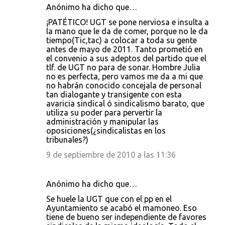
Anónimo ha dicho que…
¡PATÉTICO! UGT se pone nerviosa e insulta a
la mano que le da de comer, porque no le da
tiempo(Tic,tac) a colocar a toda su gente
antes de mayo de 2011. Tanto prometió en
el convenio a sus adeptos del partido que el
tlf. de UGT no para de sonar. Hombre Julia
no es perfecta, pero vamos me da a mi que
no habrán conocido concejala de personal
tan dialogante y transigente con esta
avaricia sindical ó sindicalismo barato, que
utiliza su poder para pervertir la
administración y manipular las
oposiciones(¿sindicalistas en los
tribunales?)
9 de septiembre de 2010 a las 11:36
Anónimo ha dicho que…
Se huele la UGT que con el pp en el
Ayuntamiento se acabó el mamoneo. Eso
tiene de bueno ser independiente de favores