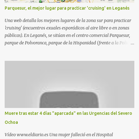
Parquesur, el mejor lugar para practicar 'cruising' en Leganés
Una web detalla los mejores lugares de la zona sur para practicar
'cruising' (encuentros exuales esporádicos al aire libre o en zonas
públicas). En Leganés, se sitúan en el centro comercial Parquesur,
parque de Polvoranca, parque de la Hispanidad (frente a la Policía
Local) y en los caminos entre el cementerio de Butarque y Plaza
Nueva. Esto es lo que indica esta información recopilada por los
propios practicantes. 'Ante la crisis, disfrute' , señalan. "Cruising:
Parquesur: para ligar baños junto a Burger King o H&M. Y si has
pillado pareja ocacional, parking subterráneo de Leroy Merlin.
Otro espacio para el 'cruising' es enfrente al tanatorio (junto al
estadio municipal de Butarque) y caminos entre el estadio y Plaza
Nueva. Otro lugar: Escombrera de Polvoranca, entre Leganés y
Móstoles También en el parque de la Hispanidad, situado frente a
Muere tras estar 4 días "aparcada" en las Urgencias del Severo
la Policía Local de Leganés de la calle Chile, 1, y junto al
Ochoa
cementerio de Butarque". Más información
Vídeo www.eldiario.es Una mujer falleció en el Hospital