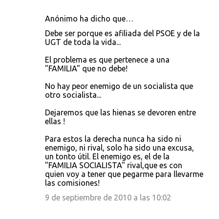
n
Anónimo ha dicho que…
t
Debe ser porque es afiliada del PSOE y de la
a
UGT de toda la vida...
r
El problema es que pertenece a una
i
"FAMILIA" que no debe!
o
No hay peor enemigo de un socialista que
s
otro socialista...
Dejaremos que las hienas se devoren entre
ellas !
Para estos la derecha nunca ha sido ni
enemigo, ni rival, solo ha sido una excusa,
un tonto útil. El enemigo es, el de la
"FAMILIA SOCIALISTA" rival,que es con
quien voy a tener que pegarme para llevarme
las comisiones!
9 de septiembre de 2010 a las 10:02