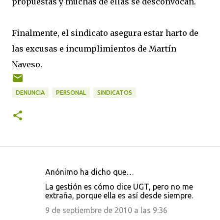
propuestas y muchas de ellas se desconvocan.
Finalmente, el sindicato asegura estar harto de
las excusas e incumplimientos de Martín
Naveso.
DENUNCIA
PERSONAL
SINDICATOS
Anónimo ha dicho que…
C
La gestión es cómo dice UGT, pero no me
o
extraña, porque ella es así desde siempre.
m
9 de septiembre de 2010 a las 9:36
e