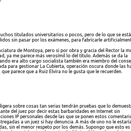
?
uchos titulados universitarios o pocos, pero de lo que se está
idos sin pasar por los exámenes, para fabricarle artificialmen
nciatura de Montoya, pero si por obra y gracia del Rector la m
d, ya me parece más verosímil lo del título. Además se da la
uando era alto cargo socialista también era miembro del conse
ada para gestionar La Cubierta, operación oscura donde las h
 que parece que a Ruiz Elvira no le gusta que le recuerden.
ligera sobre cosas tan serias tendrán pruebas que lo demuest
ante del juez por decir estas barbaridades en Internet sin
cciones IP personales desde las que se ponen estos comentari
tregadas a un juez si hay denuncia. A más de uno no le estarí
das, sin el menor respeto por los demás. Supongo que esto es 