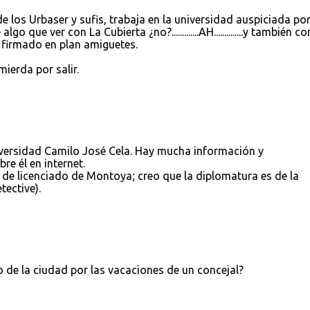
los Urbaser y sufis, trabaja en la universidad auspiciada po
e algo que ver con La Cubierta ¿no?.............AH..............y también co
ué firmado en plan amiguetes.
ierda por salir.
niversidad Camilo José Cela. Hay mucha información y
e él en internet.
o de licenciado de Montoya; creo que la diplomatura es de la
tective).
o de la ciudad por las vacaciones de un concejal?