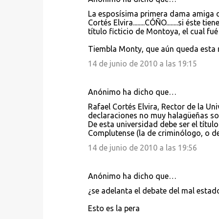
C
La esposísima primera dama amiga de 
o
Cortés Elvira........CÓÑO........si éste tien
título ficticio de Montoya, el cual f
m
e
Tiembla Monty, que aún queda esta m
n
14 de junio de 2010 a las 19:15
t
a
Anónimo ha dicho que…
r
Rafael Cortés Elvira, Rector de la U
i
declaraciones no muy halagüeñas sobr
De esta universidad debe ser el títul
o
Complutense (la de criminólogo, o de
s
14 de junio de 2010 a las 19:56
Anónimo ha dicho que…
¿se adelanta el debate del mal estad
Esto es la pera