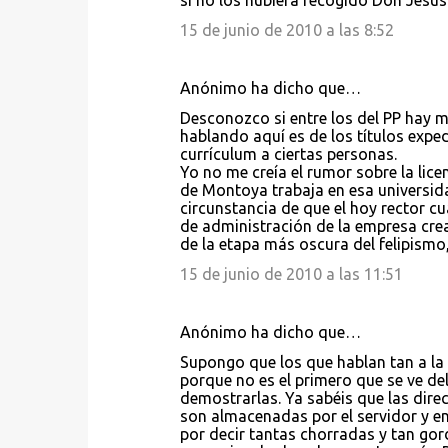
si no los hubiera recogido Don Jesús
15 de junio de 2010 a las 8:52
Anónimo ha dicho que…
Desconozco si entre los del PP hay m
hablando aquí es de los títulos exped
currículum a ciertas personas.
Yo no me creía el rumor sobre la lice
de Montoya trabaja en esa universida
circunstancia de que el hoy rector c
de administración de la empresa cre
de la etapa más oscura del felipismo,
15 de junio de 2010 a las 11:51
Anónimo ha dicho que…
Supongo que los que hablan tan a la 
porque no es el primero que se ve del
demostrarlas. Ya sabéis que las dire
son almacenadas por el servidor y en
por decir tantas chorradas y tan gor