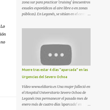
zona sur para practicar 'cruising' (encuentros
exuales esporádicos al aire libre o en zonas
públicas). En Leganés, se sitúan en el centro
comercial Parquesur, parque de Polvoranca,
parque de la Hispanidad (frente a la Policía
 Lo
Local) y en los caminos entre el cementerio
ción
de Butarque y Plaza Nueva. Esto es lo que
 no
indica esta información recopilada por los
propios practicantes. 'Ante la crisis, disfrute' ,
señalan. "Cruising: Parquesur: para ligar
baños junto a Burger King o H&M. Y si has
pillado pareja ocacional, parking
Muere tras estar 4 días "aparcada" en las
subterráneo de Leroy Merlin. Otro espacio
Urgencias del Severo Ochoa
para el 'cruising' es enfrente al tanatorio
(junto al estadio municipal de Butarque) y
Vídeo www.eldiario.es Una mujer falleció en
caminos entre el estadio y Plaza Nueva. Otro
el Hospital Universitario Severo Ochoa de
lugar: Escombrera de Polvoranca, entre
Leganés tras permanecer el pasado mes de
Leganés y Móstoles También en el parque de
enero más de cuatro días 'aparcada' en
la Hispanidad, situado frente a la Policía