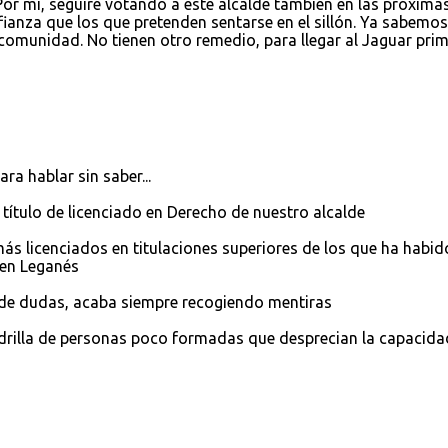
Por mí, seguiré votando a este alcalde también en las próxima
anza que los que pretenden sentarse en el sillón. Ya sabemos
comunidad. No tienen otro remedio, para llegar al Jaguar pri
a hablar sin saber...
 título de licenciado en Derecho de nuestro alcalde
 más licenciados en titulaciones superiores de los que ha habid
 en Leganés
a de dudas, acaba siempre recogiendo mentiras
drilla de personas poco formadas que desprecian la capacida