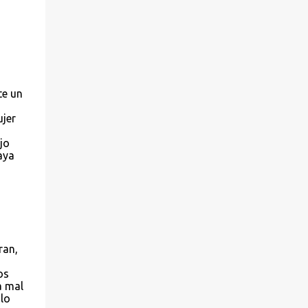
te un
ujer
jo
aya
ran,
os
a mal
lo