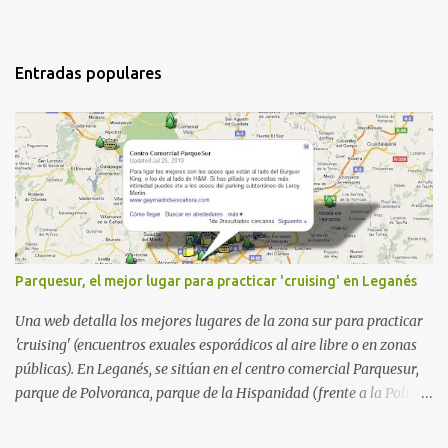
Entradas populares
Parquesur, el mejor lugar para practicar 'cruising' en Leganés
Una web detalla los mejores lugares de la zona sur para practicar
'cruising' (encuentros exuales esporádicos al aire libre o en zonas
públicas). En Leganés, se sitúan en el centro comercial Parquesur,
parque de Polvoranca, parque de la Hispanidad (frente a la Policía
Local) y en los caminos entre el cementerio de Butarque y Plaza
Nueva. Esto es lo que indica esta información recopilada por los