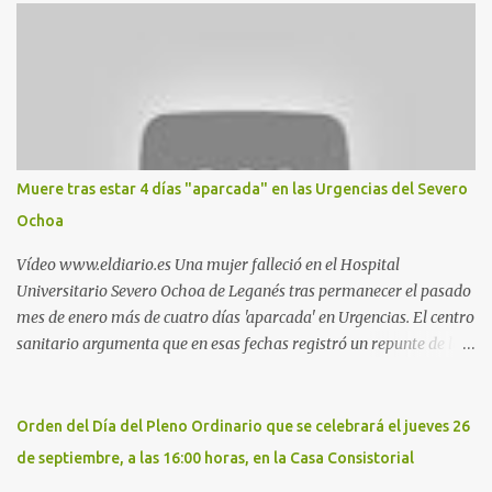
propios practicantes. 'Ante la crisis, disfrute' , señalan. "Cruising:
Parquesur: para ligar baños junto a Burger King o H&M. Y si has
pillado pareja ocacional, parking subterráneo de Leroy Merlin.
Otro espacio para el 'cruising' es enfrente al tanatorio (junto al
estadio municipal de Butarque) y caminos entre el estadio y Plaza
Nueva. Otro lugar: Escombrera de Polvoranca, entre Leganés y
Móstoles También en el parque de la Hispanidad, situado frente a
Muere tras estar 4 días "aparcada" en las Urgencias del Severo
la Policía Local de Leganés de la calle Chile, 1, y junto al
Ochoa
cementerio de Butarque". Más información
Vídeo www.eldiario.es Una mujer falleció en el Hospital
Universitario Severo Ochoa de Leganés tras permanecer el pasado
mes de enero más de cuatro días 'aparcada' en Urgencias. El centro
sanitario argumenta que en esas fechas registró un repunte de las
patologías propias del invierno. El trágico suceso lo publica
diario.es Las paciente, recién operada del corazón, sufrió una
arritmia y agravamiento de su dolencia por culpa de un resfriado.
Orden del Día del Pleno Ordinario que se celebrará el jueves 26
Por ello, la ingresaron a finales del año pasado en el Hospital
de septiembre, a las 16:00 horas, en la Casa Consistorial
donde permaneció un día en la antesala de Urgencias, en una