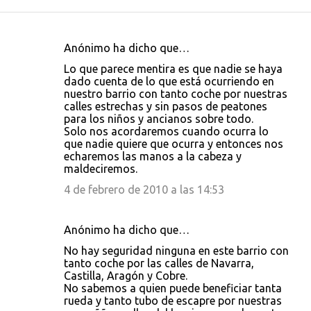
Anónimo ha dicho que…
C
Lo que parece mentira es que nadie se haya
o
dado cuenta de lo que está ocurriendo en
nuestro barrio con tanto coche por nuestras
m
calles estrechas y sin pasos de peatones
e
para los niños y ancianos sobre todo.
Solo nos acordaremos cuando ocurra lo
n
que nadie quiere que ocurra y entonces nos
t
echaremos las manos a la cabeza y
maldeciremos.
a
4 de febrero de 2010 a las 14:53
r
i
Anónimo ha dicho que…
o
s
No hay seguridad ninguna en este barrio con
tanto coche por las calles de Navarra,
Castilla, Aragón y Cobre.
No sabemos a quien puede beneficiar tanta
rueda y tanto tubo de escapre por nuestras