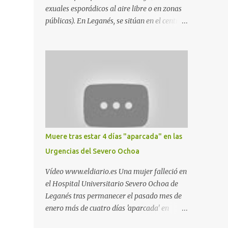
exuales esporádicos al aire libre o en zonas
públicas). En Leganés, se sitúan en el centro
comercial Parquesur, parque de Polvoranca,
parque de la Hispanidad (frente a la Policía
Local) y en los caminos entre el cementerio
de Butarque y Plaza Nueva. Esto es lo que
indica esta información recopilada por los
propios practicantes. 'Ante la crisis, disfrute' ,
señalan. "Cruising: Parquesur: para ligar
baños junto a Burger King o H&M. Y si has
pillado pareja ocacional, parking
Muere tras estar 4 días "aparcada" en las
subterráneo de Leroy Merlin. Otro espacio
Urgencias del Severo Ochoa
para el 'cruising' es enfrente al tanatorio
(junto al estadio municipal de Butarque) y
Vídeo www.eldiario.es Una mujer falleció en
caminos entre el estadio y Plaza Nueva. Otro
el Hospital Universitario Severo Ochoa de
lugar: Escombrera de Polvoranca, entre
Leganés tras permanecer el pasado mes de
Leganés y Móstoles También en el parque de
enero más de cuatro días 'aparcada' en
la Hispanidad, situado frente a la Policía
Urgencias. El centro sanitario argumenta