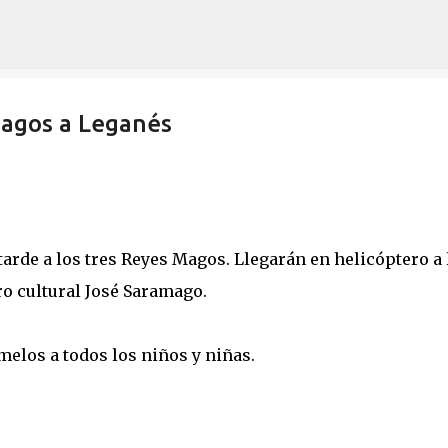
Ir al contenido principal
Magos a Leganés
tarde a los tres Reyes Magos. Llegarán en helicóptero a 
tro cultural José Saramago.
melos a todos los niños y niñas.