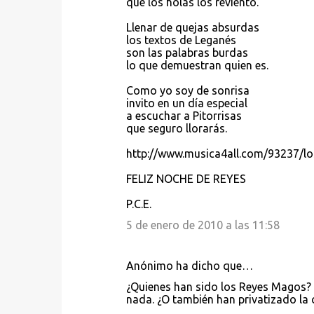
que los holas los reviento.
i
Llenar de quejas absurdas
o
los textos de Leganés
s
son las palabras burdas
lo que demuestran quien es.
Como yo soy de sonrisa
invito en un día especial
a escuchar a Pitorrisas
que seguro llorarás.
http://www.musica4all.com/93237/lo
FELIZ NOCHE DE REYES
P.C.E.
5 de enero de 2010 a las 11:58
Anónimo ha dicho que…
¿Quienes han sido los Reyes Magos? 
nada. ¿O también han privatizado la 