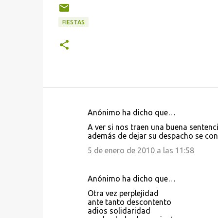
FIESTAS
Anónimo ha dicho que…
C
A ver si nos traen una buena sentenci
o
además de dejar su despacho se cons
m
5 de enero de 2010 a las 11:58
e
n
Anónimo ha dicho que…
t
Otra vez perplejidad
a
ante tanto descontento
adios solidaridad
r