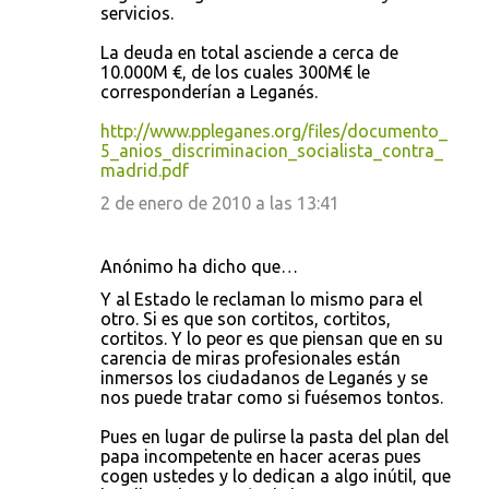
i
servicios.
o
La deuda en total asciende a cerca de
s
10.000M €, de los cuales 300M€ le
corresponderían a Leganés.
http://www.ppleganes.org/files/documento_
5_anios_discriminacion_socialista_contra_
madrid.pdf
2 de enero de 2010 a las 13:41
Anónimo ha dicho que…
Y al Estado le reclaman lo mismo para el
otro. Si es que son cortitos, cortitos,
cortitos. Y lo peor es que piensan que en su
carencia de miras profesionales están
inmersos los ciudadanos de Leganés y se
nos puede tratar como si fuésemos tontos.
Pues en lugar de pulirse la pasta del plan del
papa incompetente en hacer aceras pues
cogen ustedes y lo dedican a algo inútil, que