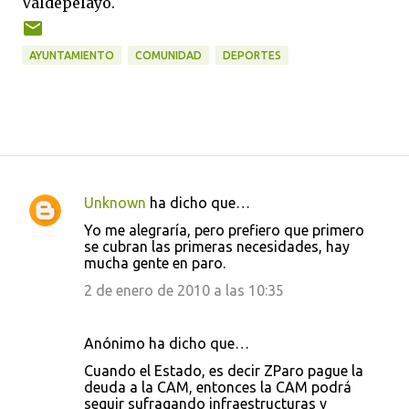
Valdepelayo.
AYUNTAMIENTO
COMUNIDAD
DEPORTES
Unknown
ha dicho que…
C
Yo me alegraría, pero prefiero que primero
o
se cubran las primeras necesidades, hay
mucha gente en paro.
m
e
2 de enero de 2010 a las 10:35
n
t
Anónimo ha dicho que…
a
Cuando el Estado, es decir ZParo pague la
deuda a la CAM, entonces la CAM podrá
r
seguir sufragando infraestructuras y