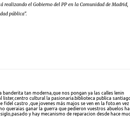
stá realizando el Gobierno del PP en la Comunidad de Madrid,
dad pública".
a banderita tan moderna,que nos pongan ya las calles lenin
l lister,centro cultural la pasionaria.biblioteca publica santiag
ue fidel castro ,que jovenes más majos se ven en la foto.en vez
no queraias ganar la guerra que pedieron vuestros abuelos ha
l siglo,pasado y hay mecanismo de reparacion desde hace mu