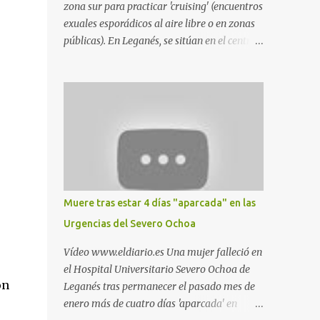
zona sur para practicar 'cruising' (encuentros
exuales esporádicos al aire libre o en zonas
públicas). En Leganés, se sitúan en el centro
comercial Parquesur, parque de Polvoranca,
parque de la Hispanidad (frente a la Policía
Local) y en los caminos entre el cementerio
de Butarque y Plaza Nueva. Esto es lo que
indica esta información recopilada por los
propios practicantes. 'Ante la crisis, disfrute' ,
señalan. "Cruising: Parquesur: para ligar
baños junto a Burger King o H&M. Y si has
pillado pareja ocacional, parking
Muere tras estar 4 días "aparcada" en las
subterráneo de Leroy Merlin. Otro espacio
Urgencias del Severo Ochoa
para el 'cruising' es enfrente al tanatorio
(junto al estadio municipal de Butarque) y
Vídeo www.eldiario.es Una mujer falleció en
caminos entre el estadio y Plaza Nueva. Otro
el Hospital Universitario Severo Ochoa de
lugar: Escombrera de Polvoranca, entre
ón
Leganés tras permanecer el pasado mes de
Leganés y Móstoles También en el parque de
enero más de cuatro días 'aparcada' en
la Hispanidad, situado frente a la Policía