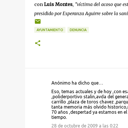
con
Luis Montes
,
"víctima del acoso que e
presidido por Esperanza Aguirre sobre la sani
AYUNTAMIENTO
DENUNCIA
Anónimo ha dicho que…
C
Eso, temas actuales y de hoy ,con es
o
,poliderportivo stalin,avda del genera
carrillo ,plaza de toros chavez ,parq
m
tanta memoria más olvido historico,
e
70 años ,despertad ya estamos en e
tiempo.
n
28 de octubre de 2009 a las 0:22
t