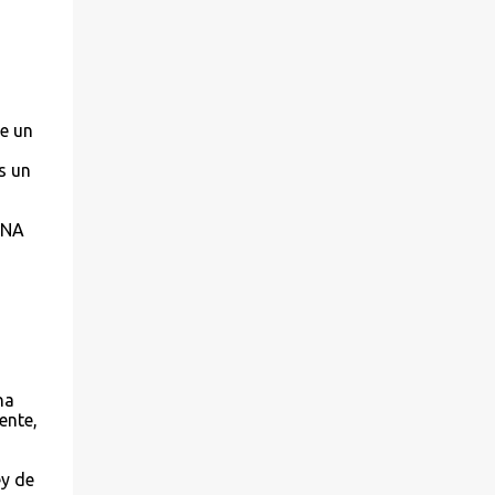
de un
s un
UNA
na
ente,
ey de