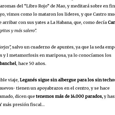
 aromas del “Libro Rojo” de Mao, y meditará sobre en fin
o, vimos como lo mataron los lideres, y que Castro mu
ve arribar con sus yates a La Habana, que, como decía
Car
ritos y más salero”.
orjas”,
salvo un cuaderno de apuntes, ya que la seda em
os y l metamorfosis en mariposa, ya lo conocíamos los
banchel
, hace 50 años.
ble viaje,
Leganés sigue sin albergue para los sin techo
nuevos- tienen un apoyabrazos en el centro, y se hace
camado, dicen que
tenemos más de 14.000 parados,
y has
 Y más presión fiscal…