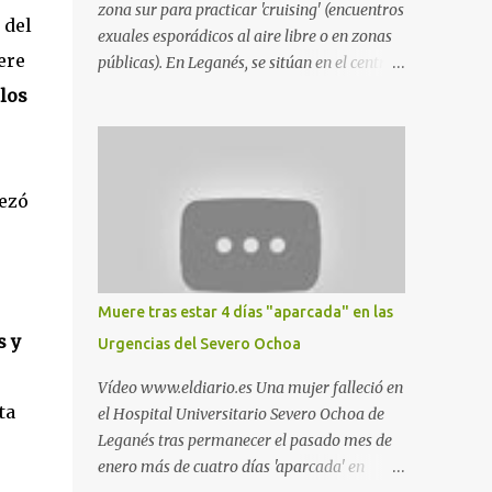
zona sur para practicar 'cruising' (encuentros
 del
exuales esporádicos al aire libre o en zonas
ere
públicas). En Leganés, se sitúan en el centro
comercial Parquesur, parque de Polvoranca,
los
parque de la Hispanidad (frente a la Policía
Local) y en los caminos entre el cementerio
de Butarque y Plaza Nueva. Esto es lo que
indica esta información recopilada por los
pezó
propios practicantes. 'Ante la crisis, disfrute' ,
señalan. "Cruising: Parquesur: para ligar
baños junto a Burger King o H&M. Y si has
pillado pareja ocacional, parking
Muere tras estar 4 días "aparcada" en las
subterráneo de Leroy Merlin. Otro espacio
s y
Urgencias del Severo Ochoa
para el 'cruising' es enfrente al tanatorio
(junto al estadio municipal de Butarque) y
Vídeo www.eldiario.es Una mujer falleció en
caminos entre el estadio y Plaza Nueva. Otro
ta
el Hospital Universitario Severo Ochoa de
lugar: Escombrera de Polvoranca, entre
Leganés tras permanecer el pasado mes de
Leganés y Móstoles También en el parque de
enero más de cuatro días 'aparcada' en
la Hispanidad, situado frente a la Policía