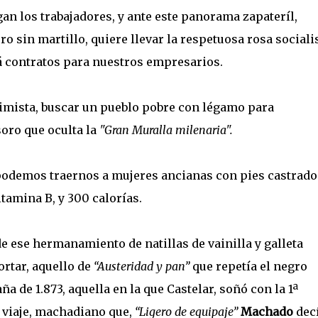
gan los trabajadores, y ante este panorama zapateríl,
o sin martillo, quiere llevar la respetuosa rosa socialis
á contratos para nuestros empresarios.
uimista, buscar un pueblo pobre con légamo para
oro que oculta la
"Gran Muralla milenaria".
o podemos traernos a mujeres ancianas con pies castrado
itamina B, y 300 calorías.
 ese hermanamiento de natillas de vainilla y galleta
rtar, aquello de
“Austeridad y pan”
que repetía el negro
a de 1.873, aquella en la que Castelar, soñó con la 1ª
e viaje, machadiano que,
“Ligero de equipaje”
Machado
dec