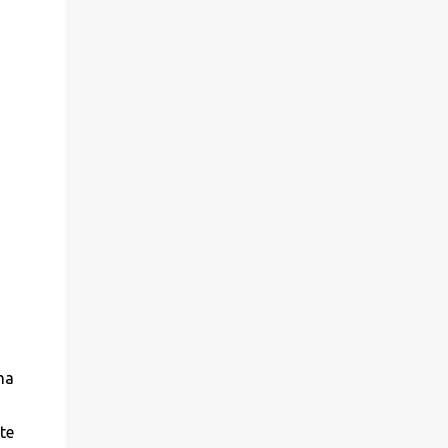
ma
te