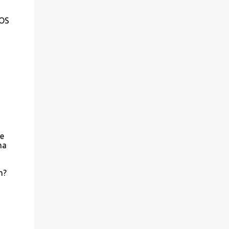
OS
se
ha
m?