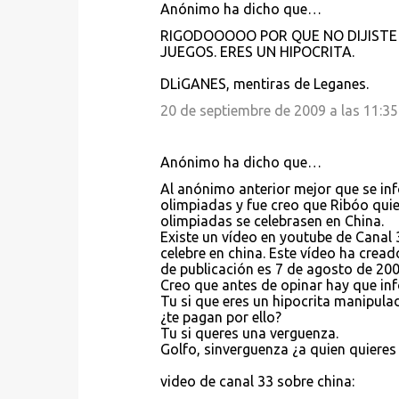
Anónimo ha dicho que…
C
RIGODOOOOO POR QUE NO DIJISTE
o
JUEGOS. ERES UN HIPOCRITA.
m
DLiGANES, mentiras de Leganes.
e
20 de septiembre de 2009 a las 11:35
n
t
Anónimo ha dicho que…
a
Al anónimo anterior mejor que se inf
r
olimpiadas y fue creo que Ribóo qui
i
olimpiadas se celebrasen en China.
Existe un vídeo en youtube de Canal
o
celebre en china. Este vídeo ha crea
s
de publicación es 7 de agosto de 200
Creo que antes de opinar hay que in
Tu si que eres un hipocrita manipula
¿te pagan por ello?
Tu si queres una verguenza.
Golfo, sinverguenza ¿a quien quieres
video de canal 33 sobre china: