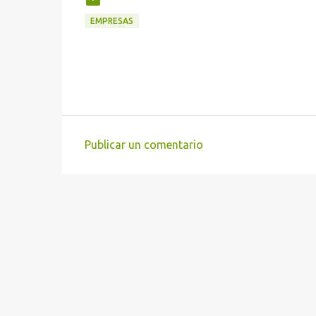
EMPRESAS
Publicar un comentario
C
o
m
e
n
t
a
r