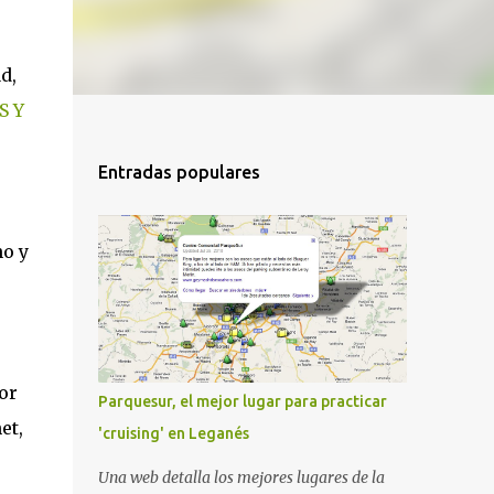
d,
S Y
Entradas populares
no y
or
Parquesur, el mejor lugar para practicar
et,
'cruising' en Leganés
Una web detalla los mejores lugares de la