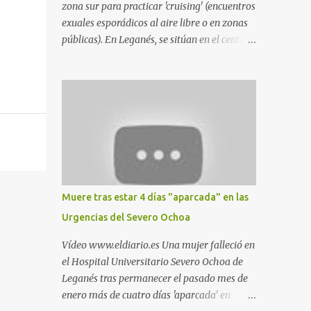
zona sur para practicar 'cruising' (encuentros
exuales esporádicos al aire libre o en zonas
públicas). En Leganés, se sitúan en el centro
comercial Parquesur, parque de Polvoranca,
parque de la Hispanidad (frente a la Policía
Local) y en los caminos entre el cementerio
de Butarque y Plaza Nueva. Esto es lo que
indica esta información recopilada por los
propios practicantes. 'Ante la crisis, disfrute' ,
señalan. "Cruising: Parquesur: para ligar
baños junto a Burger King o H&M. Y si has
pillado pareja ocacional, parking
Muere tras estar 4 días "aparcada" en las
subterráneo de Leroy Merlin. Otro espacio
Urgencias del Severo Ochoa
para el 'cruising' es enfrente al tanatorio
(junto al estadio municipal de Butarque) y
Vídeo www.eldiario.es Una mujer falleció en
caminos entre el estadio y Plaza Nueva. Otro
el Hospital Universitario Severo Ochoa de
lugar: Escombrera de Polvoranca, entre
Leganés tras permanecer el pasado mes de
Leganés y Móstoles También en el parque de
enero más de cuatro días 'aparcada' en
la Hispanidad, situado frente a la Policía