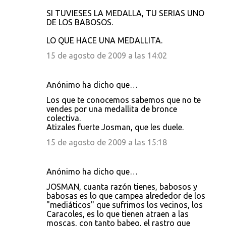
m
SI TUVIESES LA MEDALLA, TU SERIAS UNO
e
DE LOS BABOSOS.
n
LO QUE HACE UNA MEDALLITA.
t
15 de agosto de 2009 a las 14:02
a
r
Anónimo ha dicho que…
i
Los que te conocemos sabemos que no te
o
vendes por una medallita de bronce
s
colectiva.
Atizales fuerte Josman, que les duele.
15 de agosto de 2009 a las 15:18
Anónimo ha dicho que…
JOSMAN, cuanta razón tienes, babosos y
babosas es lo que campea alrededor de los
"mediáticos" que sufrimos los vecinos, los
Caracoles, es lo que tienen atraen a las
moscas, con tanto babeo, el rastro que