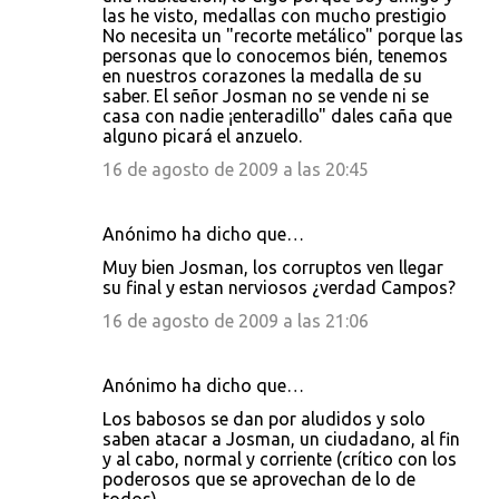
las he visto, medallas con mucho prestigio
No necesita un "recorte metálico" porque las
personas que lo conocemos bién, tenemos
en nuestros corazones la medalla de su
saber. El señor Josman no se vende ni se
casa con nadie ¡enteradillo" dales caña que
alguno picará el anzuelo.
16 de agosto de 2009 a las 20:45
Anónimo ha dicho que…
Muy bien Josman, los corruptos ven llegar
su final y estan nerviosos ¿verdad Campos?
16 de agosto de 2009 a las 21:06
Anónimo ha dicho que…
Los babosos se dan por aludidos y solo
saben atacar a Josman, un ciudadano, al fin
y al cabo, normal y corriente (crítico con los
poderosos que se aprovechan de lo de