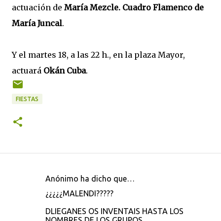
actuación de
María Mezcle. Cuadro Flamenco de
María Juncal
.
Y el martes 18, a las 22 h., en la plaza Mayor,
actuará
Okán Cuba
.
FIESTAS
Anónimo ha dicho que…
C
¿¿¿¿¿MALENDI?????
o
DLIEGANES OS INVENTAIS HASTA LOS
m
NOMBRES DE LOS GRUPOS.