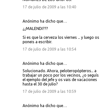
e
17 de julio de 2009 a las 10:40
n
t
Anónimo ha dicho que…
a
¿¿MALENDI???
r
i
Si es que la cerveza los viernes ... y luego os
poneis a escribir.
o
17 de julio de 2009 a las 10:54
s
Anónimo ha dicho que…
Solucionado. Ahora, peloteropópteros... a
trabajar un poco por los vecinos, ¿o seguís
el ejemplo del jefe y os vais de vacaciones
hasta el 30 de julio?
17 de julio de 2009 a las 10:59
Anónimo ha dicho que…