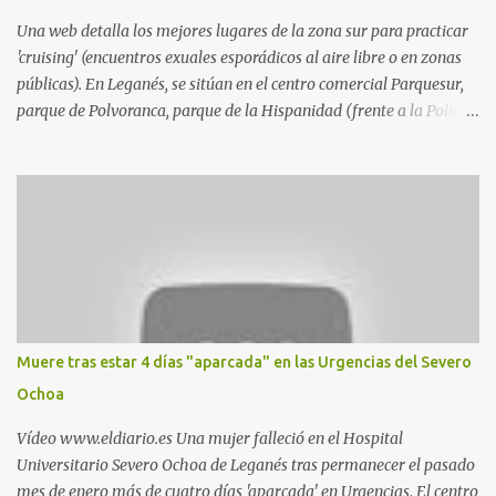
Una web detalla los mejores lugares de la zona sur para practicar
'cruising' (encuentros exuales esporádicos al aire libre o en zonas
públicas). En Leganés, se sitúan en el centro comercial Parquesur,
parque de Polvoranca, parque de la Hispanidad (frente a la Policía
Local) y en los caminos entre el cementerio de Butarque y Plaza
Nueva. Esto es lo que indica esta información recopilada por los
propios practicantes. 'Ante la crisis, disfrute' , señalan. "Cruising:
Parquesur: para ligar baños junto a Burger King o H&M. Y si has
pillado pareja ocacional, parking subterráneo de Leroy Merlin.
Otro espacio para el 'cruising' es enfrente al tanatorio (junto al
estadio municipal de Butarque) y caminos entre el estadio y Plaza
Nueva. Otro lugar: Escombrera de Polvoranca, entre Leganés y
Móstoles También en el parque de la Hispanidad, situado frente a
Muere tras estar 4 días "aparcada" en las Urgencias del Severo
la Policía Local de Leganés de la calle Chile, 1, y junto al
Ochoa
cementerio de Butarque". Más información
Vídeo www.eldiario.es Una mujer falleció en el Hospital
Universitario Severo Ochoa de Leganés tras permanecer el pasado
mes de enero más de cuatro días 'aparcada' en Urgencias. El centro