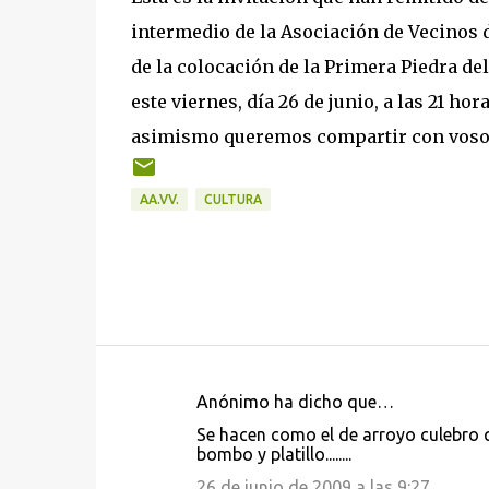
intermedio de la Asociación de Vecinos de
de la colocación de la Primera Piedra de
este viernes, día 26 de junio, a las 21 ho
asimismo queremos compartir con vosotro
AA.VV.
CULTURA
Anónimo ha dicho que…
C
Se hacen como el de arroyo culebro q
o
bombo y platillo........
m
26 de junio de 2009 a las 9:27