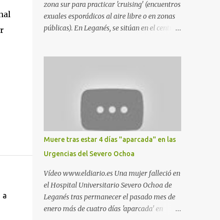
zona sur para practicar 'cruising' (encuentros
nal
exuales esporádicos al aire libre o en zonas
públicas). En Leganés, se sitúan en el centro
r
comercial Parquesur, parque de Polvoranca,
parque de la Hispanidad (frente a la Policía
Local) y en los caminos entre el cementerio
de Butarque y Plaza Nueva. Esto es lo que
indica esta información recopilada por los
propios practicantes. 'Ante la crisis, disfrute' ,
señalan. "Cruising: Parquesur: para ligar
baños junto a Burger King o H&M. Y si has
pillado pareja ocacional, parking
Muere tras estar 4 días "aparcada" en las
subterráneo de Leroy Merlin. Otro espacio
Urgencias del Severo Ochoa
para el 'cruising' es enfrente al tanatorio
(junto al estadio municipal de Butarque) y
Vídeo www.eldiario.es Una mujer falleció en
caminos entre el estadio y Plaza Nueva. Otro
el Hospital Universitario Severo Ochoa de
lugar: Escombrera de Polvoranca, entre
 a
Leganés tras permanecer el pasado mes de
Leganés y Móstoles También en el parque de
enero más de cuatro días 'aparcada' en
la Hispanidad, situado frente a la Policía