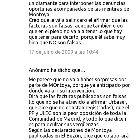
un diamante para interponer las denuncias
e
oportunas acompañadas de las mentiras de
Montoya.
n
Creo que le vá a salir caro el afirmar que las
t
facturas son falsas, aunque también creo
que en el pleno no vá a a tener lo que hay
a
que tener para decirlo, porque él sabe muy
r
bien que NO son falsas.
i
17 de junio de 2009 a las 10:44
o
s
Anónimo ha dicho que…
Me parece que no va a haber sorpresas por
parte de MOntoya, porque ya anticipado por
dónde va a ir su intervención.
Dirá que las facturas publicadas son falsas
(lo que no se ha atrevido a afirmar Urbaser,
que dice que no constan registradas), que el
PP y ULEG son la peor oposición de toda la
Comunidad de Madrid, y todo lo que dicen
es para ocultar sus vergüenzas.
Según las declaraciones de Montoya
publicadas en El Buzón, dice que colaborará