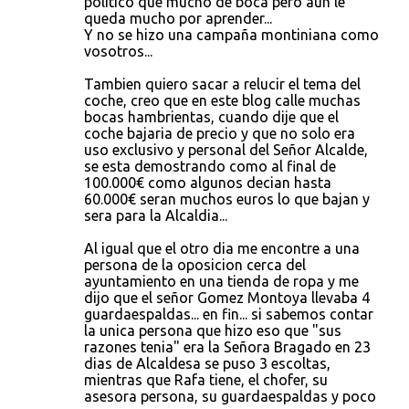
politico que mucho de boca pero aun le
queda mucho por aprender...
Y no se hizo una campaña montiniana como
vosotros...
Tambien quiero sacar a relucir el tema del
coche, creo que en este blog calle muchas
bocas hambrientas, cuando dije que el
coche bajaria de precio y que no solo era
uso exclusivo y personal del Señor Alcalde,
se esta demostrando como al final de
100.000€ como algunos decian hasta
60.000€ seran muchos euros lo que bajan y
sera para la Alcaldia...
Al igual que el otro dia me encontre a una
persona de la oposicion cerca del
ayuntamiento en una tienda de ropa y me
dijo que el señor Gomez Montoya llevaba 4
guardaespaldas... en fin... si sabemos contar
la unica persona que hizo eso que "sus
razones tenia" era la Señora Bragado en 23
dias de Alcaldesa se puso 3 escoltas,
mientras que Rafa tiene, el chofer, su
asesora persona, su guardaespaldas y poco