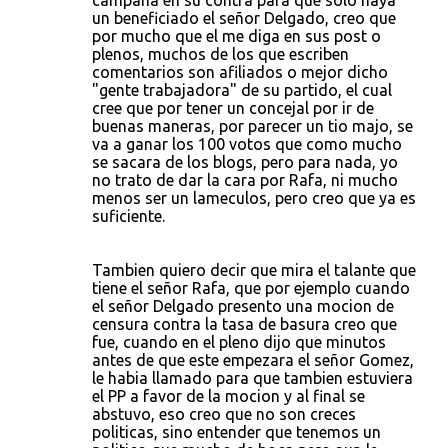
campaña en su contra para que solo haya
un beneficiado el señor Delgado, creo que
por mucho que el me diga en sus post o
plenos, muchos de los que escriben
comentarios son afiliados o mejor dicho
"gente trabajadora" de su partido, el cual
cree que por tener un concejal por ir de
buenas maneras, por parecer un tio majo, se
va a ganar los 100 votos que como mucho
se sacara de los blogs, pero para nada, yo
no trato de dar la cara por Rafa, ni mucho
menos ser un lameculos, pero creo que ya es
suficiente.
Tambien quiero decir que mira el talante que
tiene el señor Rafa, que por ejemplo cuando
el señor Delgado presento una mocion de
censura contra la tasa de basura creo que
fue, cuando en el pleno dijo que minutos
antes de que este empezara el señor Gomez,
le habia llamado para que tambien estuviera
el PP a favor de la mocion y al final se
abstuvo, eso creo que no son creces
politicas, sino entender que tenemos un