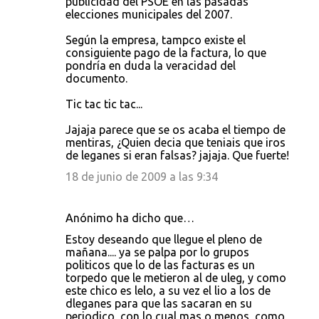
publicidad del PSOE en las pasadas
elecciones municipales del 2007.
Según la empresa, tampco existe el
consiguiente pago de la factura, lo que
pondría en duda la veracidad del
documento.
Tic tac tic tac...
Jajaja parece que se os acaba el tiempo de
mentiras, ¿Quien decia que teniais que iros
de leganes si eran falsas? jajaja. Que fuerte!
18 de junio de 2009 a las 9:34
Anónimo ha dicho que…
Estoy deseando que llegue el pleno de
mañana.... ya se palpa por lo grupos
politicos que lo de las facturas es un
torpedo que le metieron al de uleg, y como
este chico es lelo, a su vez el lio a los de
dleganes para que las sacaran en su
periodico, con lo cual mas o menos, como