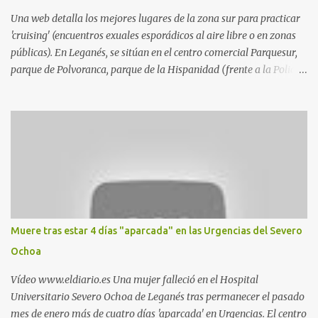
Una web detalla los mejores lugares de la zona sur para practicar
'cruising' (encuentros exuales esporádicos al aire libre o en zonas
públicas). En Leganés, se sitúan en el centro comercial Parquesur,
parque de Polvoranca, parque de la Hispanidad (frente a la Policía
Local) y en los caminos entre el cementerio de Butarque y Plaza
Nueva. Esto es lo que indica esta información recopilada por los
propios practicantes. 'Ante la crisis, disfrute' , señalan. "Cruising:
Parquesur: para ligar baños junto a Burger King o H&M. Y si has
pillado pareja ocacional, parking subterráneo de Leroy Merlin.
Otro espacio para el 'cruising' es enfrente al tanatorio (junto al
estadio municipal de Butarque) y caminos entre el estadio y Plaza
Nueva. Otro lugar: Escombrera de Polvoranca, entre Leganés y
Móstoles También en el parque de la Hispanidad, situado frente a
Muere tras estar 4 días "aparcada" en las Urgencias del Severo
la Policía Local de Leganés de la calle Chile, 1, y junto al
Ochoa
cementerio de Butarque". Más información
Vídeo www.eldiario.es Una mujer falleció en el Hospital
Universitario Severo Ochoa de Leganés tras permanecer el pasado
mes de enero más de cuatro días 'aparcada' en Urgencias. El centro